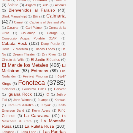
(3)
Asfalto
(3)
Asgard
(2)
Atila
(1)
Axiom9
Bienvenidos al Paraiso
(48)
(2)
Calmaria
Blank Manuskript
(1)
Böira
(1)
(427)
Camel
(2)
Captains of Sea and War
(1)
Caravan
(1)
Carl Palmer
(1)
Cerca de la
Orilla
(1)
Cloudmap
(1)
Collage
(1)
Consorzio Acqua Potabile (CAP)
(1)
Cubata Rock
(102)
Deep Purple
(1)
Deus Ex Machina
(1)
Discos Locos
(1)
Dr.
No
(1)
Dream Theater
(1)
Dry River
(1)
El
El Jardín Eléctrico
(6)
Circulo de Willis
(1)
El Mar de los Metales
(406)
El
Mellotron
(53)
Entradas
(89)
Eric
Flower
Norlander
(1)
Festival Minorisa
(1)
Fonoteca
(3785)
Kings
(3)
Galadriel
(1)
Guillermo Cides
(1)
Harvest
Iguana Rock
(102)
(1)
IQ
(1)
Jethro
Tull
(2)
John Wetton
(1)
Juanpa
(1)
Kansas
(1)
Kant-Freud-Kafka
(1)
Kayak
(1)
Keith
King
Emerson Band
(1)
Kevin Ayers
(1)
La Caravana
(31)
Crimson
(3)
La
La Montaña
Maschera di Cera
(1)
Rusa
(101)
La Ruleta Rusa
(100)
Las Puertas
Labanda
(1)
Lana Lane
(1)