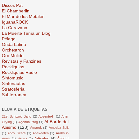
Discos Pat
El Chamberlin
El Mar de los Metales
IguanaROCK
La Caravana
La Muerte Tenía un Blog
Pélago
Onda Latina
Orchestron
Oro Molido
Revistas y Fanzines
Rockliquias
Rockliquias Radio
Sinfomusic
Sinfonautas
Stratosferia
Subterranea
LLUVIA DE ETIQUETAS
21st Schizoid Band
(2)
Absente-H
(1)
After
Al Borde del
Crying
(1)
Agenda Prog
(1)
Abismo
(123)
Amarok
(1)
Amoeba Split
(1)
Andy Sears
(1)
Anekdoten
(1)
Arabs in
Articulos
(4)
Âscent
Aspic
(1)
Arena
(2)