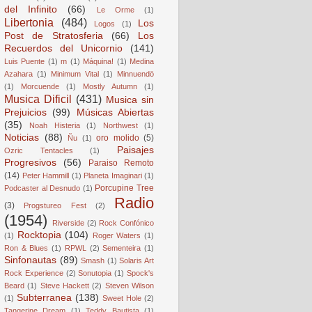
del Infinito
(66)
Le Orme
(1)
Libertonia
(484)
Los
Logos
(1)
Post de Stratosferia
(66)
Los
Recuerdos del Unicornio
(141)
Luis Puente
(1)
m
(1)
Máquina!
(1)
Medina
Azahara
(1)
Minimum Vital
(1)
Minnuendö
(1)
Morcuende
(1)
Mostly Autumn
(1)
Musica Dificil
(431)
Musica sin
Prejuicios
(99)
Músicas Abiertas
(35)
Noah Histeria
(1)
Northwest
(1)
Noticias
(88)
oro molido
(5)
Ñu
(1)
Paisajes
Ozric Tentacles
(1)
Progresivos
(56)
Paraiso Remoto
(14)
Peter Hammill
(1)
Planeta Imaginari
(1)
Porcupine Tree
Podcaster al Desnudo
(1)
Radio
(3)
Progstureo Fest
(2)
(1954)
Riverside
(2)
Rock Confónico
Rocktopia
(104)
(1)
Roger Waters
(1)
Ron & Blues
(1)
RPWL
(2)
Sementeira
(1)
Sinfonautas
(89)
Smash
(1)
Solaris Art
Rock Experience
(2)
Sonutopia
(1)
Spock's
Beard
(1)
Steve Hackett
(2)
Steven Wilson
Subterranea
(138)
(1)
Sweet Hole
(2)
Tangerine Dream
(1)
Teddy Bautista
(1)