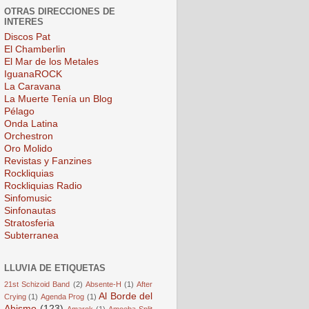
OTRAS DIRECCIONES DE
INTERES
Discos Pat
El Chamberlin
El Mar de los Metales
IguanaROCK
La Caravana
La Muerte Tenía un Blog
Pélago
Onda Latina
Orchestron
Oro Molido
Revistas y Fanzines
Rockliquias
Rockliquias Radio
Sinfomusic
Sinfonautas
Stratosferia
Subterranea
LLUVIA DE ETIQUETAS
21st Schizoid Band
(2)
Absente-H
(1)
After
Al Borde del
Crying
(1)
Agenda Prog
(1)
Abismo
(123)
Amarok
(1)
Amoeba Split