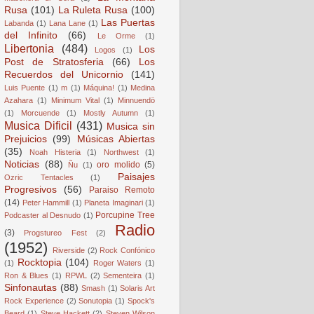
Rusa
(101)
La Ruleta Rusa
(100)
Las Puertas
Labanda
(1)
Lana Lane
(1)
del Infinito
(66)
Le Orme
(1)
Libertonia
(484)
Los
Logos
(1)
Post de Stratosferia
(66)
Los
Recuerdos del Unicornio
(141)
Luis Puente
(1)
m
(1)
Máquina!
(1)
Medina
Azahara
(1)
Minimum Vital
(1)
Minnuendö
(1)
Morcuende
(1)
Mostly Autumn
(1)
Musica Dificil
(431)
Musica sin
Prejuicios
(99)
Músicas Abiertas
(35)
Noah Histeria
(1)
Northwest
(1)
Noticias
(88)
oro molido
(5)
Ñu
(1)
Paisajes
Ozric Tentacles
(1)
Progresivos
(56)
Paraiso Remoto
(14)
Peter Hammill
(1)
Planeta Imaginari
(1)
Porcupine Tree
Podcaster al Desnudo
(1)
Radio
(3)
Progstureo Fest
(2)
(1952)
Riverside
(2)
Rock Confónico
Rocktopia
(104)
(1)
Roger Waters
(1)
Ron & Blues
(1)
RPWL
(2)
Sementeira
(1)
Sinfonautas
(88)
Smash
(1)
Solaris Art
Rock Experience
(2)
Sonutopia
(1)
Spock's
Beard
(1)
Steve Hackett
(2)
Steven Wilson