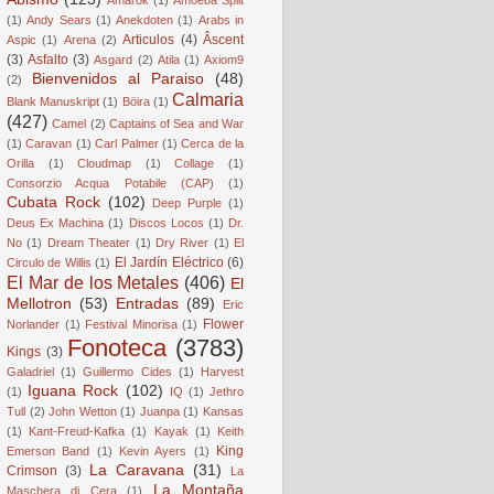
(1)
Andy Sears
(1)
Anekdoten
(1)
Arabs in
Articulos
(4)
Âscent
Aspic
(1)
Arena
(2)
(3)
Asfalto
(3)
Asgard
(2)
Atila
(1)
Axiom9
Bienvenidos al Paraiso
(48)
(2)
Calmaria
Blank Manuskript
(1)
Böira
(1)
(427)
Camel
(2)
Captains of Sea and War
(1)
Caravan
(1)
Carl Palmer
(1)
Cerca de la
Orilla
(1)
Cloudmap
(1)
Collage
(1)
Consorzio Acqua Potabile (CAP)
(1)
Cubata Rock
(102)
Deep Purple
(1)
Deus Ex Machina
(1)
Discos Locos
(1)
Dr.
No
(1)
Dream Theater
(1)
Dry River
(1)
El
El Jardín Eléctrico
(6)
Circulo de Willis
(1)
El Mar de los Metales
(406)
El
Mellotron
(53)
Entradas
(89)
Eric
Flower
Norlander
(1)
Festival Minorisa
(1)
Fonoteca
(3783)
Kings
(3)
Galadriel
(1)
Guillermo Cides
(1)
Harvest
Iguana Rock
(102)
(1)
IQ
(1)
Jethro
Tull
(2)
John Wetton
(1)
Juanpa
(1)
Kansas
(1)
Kant-Freud-Kafka
(1)
Kayak
(1)
Keith
King
Emerson Band
(1)
Kevin Ayers
(1)
La Caravana
(31)
Crimson
(3)
La
La Montaña
Maschera di Cera
(1)