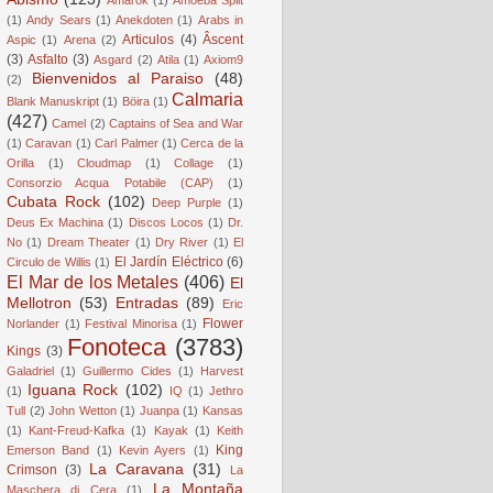
(1)
Andy Sears
(1)
Anekdoten
(1)
Arabs in
Articulos
(4)
Âscent
Aspic
(1)
Arena
(2)
(3)
Asfalto
(3)
Asgard
(2)
Atila
(1)
Axiom9
Bienvenidos al Paraiso
(48)
(2)
Calmaria
Blank Manuskript
(1)
Böira
(1)
(427)
Camel
(2)
Captains of Sea and War
(1)
Caravan
(1)
Carl Palmer
(1)
Cerca de la
Orilla
(1)
Cloudmap
(1)
Collage
(1)
Consorzio Acqua Potabile (CAP)
(1)
Cubata Rock
(102)
Deep Purple
(1)
Deus Ex Machina
(1)
Discos Locos
(1)
Dr.
No
(1)
Dream Theater
(1)
Dry River
(1)
El
El Jardín Eléctrico
(6)
Circulo de Willis
(1)
El Mar de los Metales
(406)
El
Mellotron
(53)
Entradas
(89)
Eric
Flower
Norlander
(1)
Festival Minorisa
(1)
Fonoteca
(3783)
Kings
(3)
Galadriel
(1)
Guillermo Cides
(1)
Harvest
Iguana Rock
(102)
(1)
IQ
(1)
Jethro
Tull
(2)
John Wetton
(1)
Juanpa
(1)
Kansas
(1)
Kant-Freud-Kafka
(1)
Kayak
(1)
Keith
King
Emerson Band
(1)
Kevin Ayers
(1)
La Caravana
(31)
Crimson
(3)
La
La Montaña
Maschera di Cera
(1)