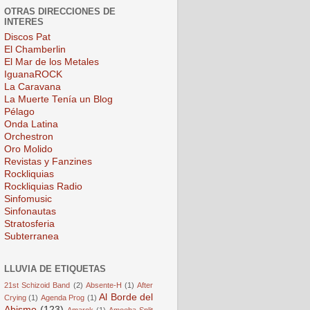
OTRAS DIRECCIONES DE
INTERES
Discos Pat
El Chamberlin
El Mar de los Metales
IguanaROCK
La Caravana
La Muerte Tenía un Blog
Pélago
Onda Latina
Orchestron
Oro Molido
Revistas y Fanzines
Rockliquias
Rockliquias Radio
Sinfomusic
Sinfonautas
Stratosferia
Subterranea
LLUVIA DE ETIQUETAS
21st Schizoid Band
(2)
Absente-H
(1)
After
Al Borde del
Crying
(1)
Agenda Prog
(1)
Abismo
(123)
Amarok
(1)
Amoeba Split