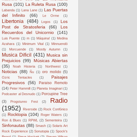
Rusa
(101)
La Ruleta Rusa
(100)
Las Puertas
Labanda
(1)
Lana Lane
(1)
del Infinito
(66)
Le Orme
(1)
Libertonia
(484)
Los
Logos
(1)
Post de Stratosferia
(66)
Los
Recuerdos del Unicornio
(141)
Luis Puente
(1)
m
(1)
Máquina!
(1)
Medina
Azahara
(1)
Minimum Vital
(1)
Minnuendö
(1)
Morcuende
(1)
Mostly Autumn
(1)
Musica Dificil
(431)
Musica sin
Prejuicios
(99)
Músicas Abiertas
(35)
Noah Histeria
(1)
Northwest
(1)
Noticias
(88)
oro molido
(5)
Ñu
(1)
Paisajes
Ozric Tentacles
(1)
Progresivos
(56)
Paraiso Remoto
(14)
Peter Hammill
(1)
Planeta Imaginari
(1)
Porcupine Tree
Podcaster al Desnudo
(1)
Radio
(3)
Progstureo Fest
(2)
(1952)
Riverside
(2)
Rock Confónico
Rocktopia
(104)
(1)
Roger Waters
(1)
Ron & Blues
(1)
RPWL
(2)
Sementeira
(1)
Sinfonautas
(88)
Smash
(1)
Solaris Art
Rock Experience
(2)
Sonutopia
(1)
Spock's
Beard
(1)
Steve Hackett
(2)
Steven Wilson