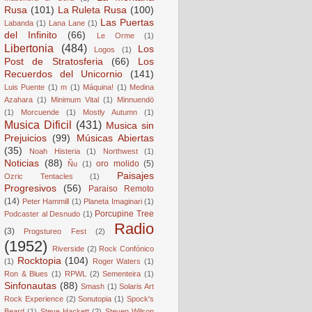
Rusa
(101)
La Ruleta Rusa
(100)
Las Puertas
Labanda
(1)
Lana Lane
(1)
del Infinito
(66)
Le Orme
(1)
Libertonia
(484)
Los
Logos
(1)
Post de Stratosferia
(66)
Los
Recuerdos del Unicornio
(141)
Luis Puente
(1)
m
(1)
Máquina!
(1)
Medina
Azahara
(1)
Minimum Vital
(1)
Minnuendö
(1)
Morcuende
(1)
Mostly Autumn
(1)
Musica Dificil
(431)
Musica sin
Prejuicios
(99)
Músicas Abiertas
(35)
Noah Histeria
(1)
Northwest
(1)
Noticias
(88)
oro molido
(5)
Ñu
(1)
Paisajes
Ozric Tentacles
(1)
Progresivos
(56)
Paraiso Remoto
(14)
Peter Hammill
(1)
Planeta Imaginari
(1)
Porcupine Tree
Podcaster al Desnudo
(1)
Radio
(3)
Progstureo Fest
(2)
(1952)
Riverside
(2)
Rock Confónico
Rocktopia
(104)
(1)
Roger Waters
(1)
Ron & Blues
(1)
RPWL
(2)
Sementeira
(1)
Sinfonautas
(88)
Smash
(1)
Solaris Art
Rock Experience
(2)
Sonutopia
(1)
Spock's
Beard
(1)
Steve Hackett
(2)
Steven Wilson