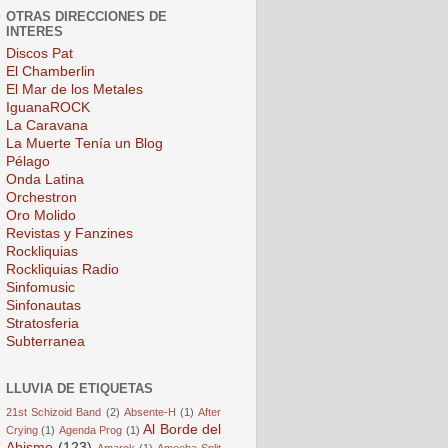
OTRAS DIRECCIONES DE
INTERES
Discos Pat
El Chamberlin
El Mar de los Metales
IguanaROCK
La Caravana
La Muerte Tenía un Blog
Pélago
Onda Latina
Orchestron
Oro Molido
Revistas y Fanzines
Rockliquias
Rockliquias Radio
Sinfomusic
Sinfonautas
Stratosferia
Subterranea
LLUVIA DE ETIQUETAS
21st Schizoid Band
(2)
Absente-H
(1)
After
Al Borde del
Crying
(1)
Agenda Prog
(1)
Abismo
(123)
Amarok
(1)
Amoeba Split