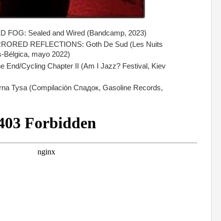
OG: Sealed and Wired (Bandcamp, 2023)
ORED REFLECTIONS: Goth De Sud (Les Nuits
s-Bélgica, mayo 2022)
nd/Cycling Chapter II (Am I Jazz? Festival, Kiev
ysa (Compilación С​п​а​д​о​к, Gasoline Records,