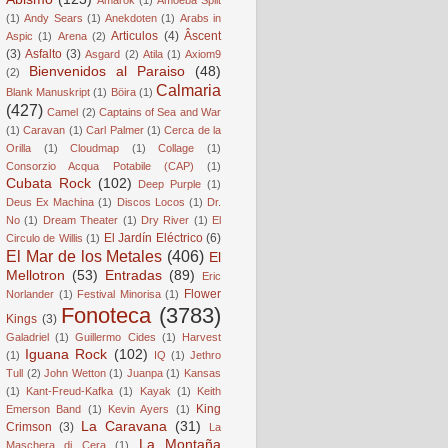
(1)
Andy Sears
(1)
Anekdoten
(1)
Arabs in
Articulos
(4)
Âscent
Aspic
(1)
Arena
(2)
(3)
Asfalto
(3)
Asgard
(2)
Atila
(1)
Axiom9
Bienvenidos al Paraiso
(48)
(2)
Calmaria
Blank Manuskript
(1)
Böira
(1)
(427)
Camel
(2)
Captains of Sea and War
(1)
Caravan
(1)
Carl Palmer
(1)
Cerca de la
Orilla
(1)
Cloudmap
(1)
Collage
(1)
Consorzio Acqua Potabile (CAP)
(1)
Cubata Rock
(102)
Deep Purple
(1)
Deus Ex Machina
(1)
Discos Locos
(1)
Dr.
No
(1)
Dream Theater
(1)
Dry River
(1)
El
El Jardín Eléctrico
(6)
Circulo de Willis
(1)
El Mar de los Metales
(406)
El
Mellotron
(53)
Entradas
(89)
Eric
Flower
Norlander
(1)
Festival Minorisa
(1)
Fonoteca
(3783)
Kings
(3)
Galadriel
(1)
Guillermo Cides
(1)
Harvest
Iguana Rock
(102)
(1)
IQ
(1)
Jethro
Tull
(2)
John Wetton
(1)
Juanpa
(1)
Kansas
(1)
Kant-Freud-Kafka
(1)
Kayak
(1)
Keith
King
Emerson Band
(1)
Kevin Ayers
(1)
La Caravana
(31)
Crimson
(3)
La
La Montaña
Maschera di Cera
(1)