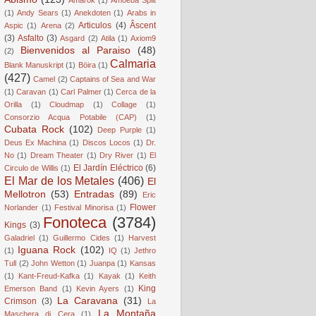
(1)
Andy Sears
(1)
Anekdoten
(1)
Arabs in
Articulos
(4)
Âscent
Aspic
(1)
Arena
(2)
(3)
Asfalto
(3)
Asgard
(2)
Atila
(1)
Axiom9
Bienvenidos al Paraiso
(48)
(2)
Calmaria
Blank Manuskript
(1)
Böira
(1)
(427)
Camel
(2)
Captains of Sea and War
(1)
Caravan
(1)
Carl Palmer
(1)
Cerca de la
Orilla
(1)
Cloudmap
(1)
Collage
(1)
Consorzio Acqua Potabile (CAP)
(1)
Cubata Rock
(102)
Deep Purple
(1)
Deus Ex Machina
(1)
Discos Locos
(1)
Dr.
No
(1)
Dream Theater
(1)
Dry River
(1)
El
El Jardín Eléctrico
(6)
Circulo de Willis
(1)
El Mar de los Metales
(406)
El
Mellotron
(53)
Entradas
(89)
Eric
Flower
Norlander
(1)
Festival Minorisa
(1)
Fonoteca
(3784)
Kings
(3)
Galadriel
(1)
Guillermo Cides
(1)
Harvest
Iguana Rock
(102)
(1)
IQ
(1)
Jethro
Tull
(2)
John Wetton
(1)
Juanpa
(1)
Kansas
(1)
Kant-Freud-Kafka
(1)
Kayak
(1)
Keith
King
Emerson Band
(1)
Kevin Ayers
(1)
La Caravana
(31)
Crimson
(3)
La
La Montaña
Maschera di Cera
(1)