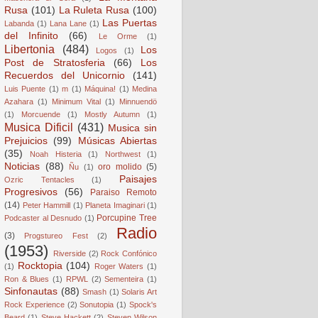
Rusa
(101)
La Ruleta Rusa
(100)
Las Puertas
Labanda
(1)
Lana Lane
(1)
del Infinito
(66)
Le Orme
(1)
Libertonia
(484)
Los
Logos
(1)
Post de Stratosferia
(66)
Los
Recuerdos del Unicornio
(141)
Luis Puente
(1)
m
(1)
Máquina!
(1)
Medina
Azahara
(1)
Minimum Vital
(1)
Minnuendö
(1)
Morcuende
(1)
Mostly Autumn
(1)
Musica Dificil
(431)
Musica sin
Prejuicios
(99)
Músicas Abiertas
(35)
Noah Histeria
(1)
Northwest
(1)
Noticias
(88)
oro molido
(5)
Ñu
(1)
Paisajes
Ozric Tentacles
(1)
Progresivos
(56)
Paraiso Remoto
(14)
Peter Hammill
(1)
Planeta Imaginari
(1)
Porcupine Tree
Podcaster al Desnudo
(1)
Radio
(3)
Progstureo Fest
(2)
(1953)
Riverside
(2)
Rock Confónico
Rocktopia
(104)
(1)
Roger Waters
(1)
Ron & Blues
(1)
RPWL
(2)
Sementeira
(1)
Sinfonautas
(88)
Smash
(1)
Solaris Art
Rock Experience
(2)
Sonutopia
(1)
Spock's
Beard
(1)
Steve Hackett
(2)
Steven Wilson