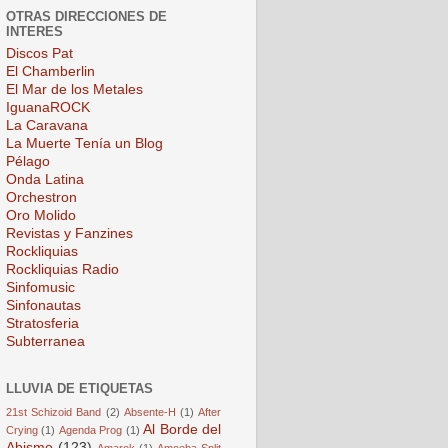
OTRAS DIRECCIONES DE
INTERES
Discos Pat
El Chamberlin
El Mar de los Metales
IguanaROCK
La Caravana
La Muerte Tenía un Blog
Pélago
Onda Latina
Orchestron
Oro Molido
Revistas y Fanzines
Rockliquias
Rockliquias Radio
Sinfomusic
Sinfonautas
Stratosferia
Subterranea
LLUVIA DE ETIQUETAS
21st Schizoid Band
(2)
Absente-H
(1)
After
Al Borde del
Crying
(1)
Agenda Prog
(1)
Abismo
(123)
Amarok
(1)
Amoeba Split