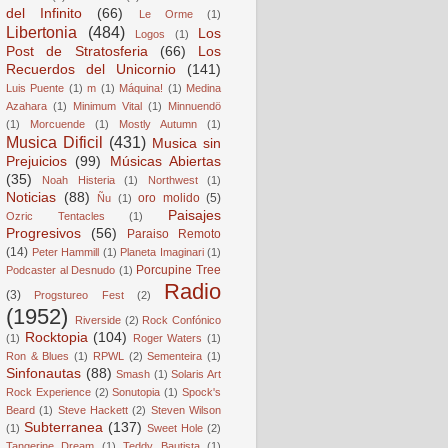
del Infinito
(66)
Le Orme
(1)
Libertonia
(484)
Los
Logos
(1)
Post de Stratosferia
(66)
Los
Recuerdos del Unicornio
(141)
Luis Puente
(1)
m
(1)
Máquina!
(1)
Medina
Azahara
(1)
Minimum Vital
(1)
Minnuendö
(1)
Morcuende
(1)
Mostly Autumn
(1)
Musica Dificil
(431)
Musica sin
Prejuicios
(99)
Músicas Abiertas
(35)
Noah Histeria
(1)
Northwest
(1)
Noticias
(88)
oro molido
(5)
Ñu
(1)
Paisajes
Ozric Tentacles
(1)
Progresivos
(56)
Paraiso Remoto
(14)
Peter Hammill
(1)
Planeta Imaginari
(1)
Porcupine Tree
Podcaster al Desnudo
(1)
Radio
(3)
Progstureo Fest
(2)
(1952)
Riverside
(2)
Rock Confónico
Rocktopia
(104)
(1)
Roger Waters
(1)
Ron & Blues
(1)
RPWL
(2)
Sementeira
(1)
Sinfonautas
(88)
Smash
(1)
Solaris Art
Rock Experience
(2)
Sonutopia
(1)
Spock's
Beard
(1)
Steve Hackett
(2)
Steven Wilson
Subterranea
(137)
(1)
Sweet Hole
(2)
Tangerine Dream
(1)
Teddy Bautista
(1)