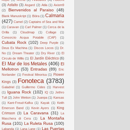
(3)
Asfalto
(3)
Asgard
(2)
Atila
(1)
Axiom9
Bienvenidos al Paraiso
(48)
(2)
Calmaria
Blank Manuskript
(1)
Böira
(1)
(427)
Camel
(2)
Captains of Sea and War
(1)
Caravan
(1)
Carl Palmer
(1)
Cerca de la
Orilla
(1)
Cloudmap
(1)
Collage
(1)
Consorzio Acqua Potabile (CAP)
(1)
Cubata Rock
(102)
Deep Purple
(1)
Deus Ex Machina
(1)
Discos Locos
(1)
Dr.
No
(1)
Dream Theater
(1)
Dry River
(1)
El
El Jardín Eléctrico
(6)
Circulo de Willis
(1)
El Mar de los Metales
(406)
El
Mellotron
(53)
Entradas
(89)
Eric
Flower
Norlander
(1)
Festival Minorisa
(1)
Fonoteca
(3783)
Kings
(3)
Galadriel
(1)
Guillermo Cides
(1)
Harvest
Iguana Rock
(102)
(1)
IQ
(1)
Jethro
Tull
(2)
John Wetton
(1)
Juanpa
(1)
Kansas
(1)
Kant-Freud-Kafka
(1)
Kayak
(1)
Keith
King
Emerson Band
(1)
Kevin Ayers
(1)
La Caravana
(31)
Crimson
(3)
La
La Montaña
Maschera di Cera
(1)
Rusa
(101)
La Ruleta Rusa
(100)
Las Puertas
Labanda
(1)
Lana Lane
(1)