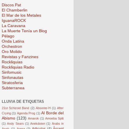
Discos Pat
El Chamberlin
El Mar de los Metales
IguanaROCK
La Caravana
La Muerte Tenía un Blog
Pélago
Onda Latina
Orchestron
Oro Molido
Revistas y Fanzines
Rockliquias
Rockliquias Radio
Sinfomusic
Sinfonautas
Stratosferia
Subterranea
LLUVIA DE ETIQUETAS
21st Schizoid Band
(2)
Absente-H
(1)
After
Al Borde del
Crying
(1)
Agenda Prog
(1)
Abismo
(123)
Amarok
(1)
Amoeba Split
(1)
Andy Sears
(1)
Anekdoten
(1)
Arabs in
Articulos
(4)
Âscent
Aspic
(1)
Arena
(2)