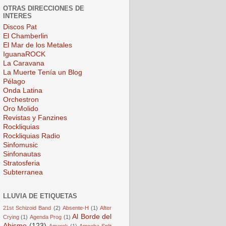
OTRAS DIRECCIONES DE
INTERES
Discos Pat
El Chamberlin
El Mar de los Metales
IguanaROCK
La Caravana
La Muerte Tenía un Blog
Pélago
Onda Latina
Orchestron
Oro Molido
Revistas y Fanzines
Rockliquias
Rockliquias Radio
Sinfomusic
Sinfonautas
Stratosferia
Subterranea
LLUVIA DE ETIQUETAS
21st Schizoid Band
(2)
Absente-H
(1)
After
Al Borde del
Crying
(1)
Agenda Prog
(1)
Abismo
(123)
Amarok
(1)
Amoeba Split