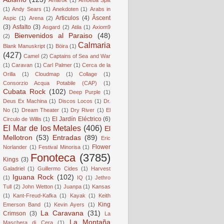
(1)
Andy Sears
(1)
Anekdoten
(1)
Arabs in
Articulos
(4)
Âscent
Aspic
(1)
Arena
(2)
(3)
Asfalto
(3)
Asgard
(2)
Atila
(1)
Axiom9
Bienvenidos al Paraiso
(48)
(2)
Calmaria
Blank Manuskript
(1)
Böira
(1)
(427)
Camel
(2)
Captains of Sea and War
(1)
Caravan
(1)
Carl Palmer
(1)
Cerca de la
Orilla
(1)
Cloudmap
(1)
Collage
(1)
Consorzio Acqua Potabile (CAP)
(1)
Cubata Rock
(102)
Deep Purple
(1)
Deus Ex Machina
(1)
Discos Locos
(1)
Dr.
No
(1)
Dream Theater
(1)
Dry River
(1)
El
El Jardín Eléctrico
(6)
Circulo de Willis
(1)
El Mar de los Metales
(406)
El
Mellotron
(53)
Entradas
(89)
Eric
Flower
Norlander
(1)
Festival Minorisa
(1)
Fonoteca
(3785)
Kings
(3)
Galadriel
(1)
Guillermo Cides
(1)
Harvest
Iguana Rock
(102)
(1)
IQ
(1)
Jethro
Tull
(2)
John Wetton
(1)
Juanpa
(1)
Kansas
(1)
Kant-Freud-Kafka
(1)
Kayak
(1)
Keith
King
Emerson Band
(1)
Kevin Ayers
(1)
La Caravana
(31)
Crimson
(3)
La
La Montaña
Maschera di Cera
(1)