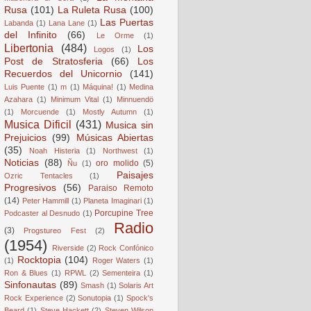
Rusa
(101)
La Ruleta Rusa
(100)
Las Puertas
Labanda
(1)
Lana Lane
(1)
del Infinito
(66)
Le Orme
(1)
Libertonia
(484)
Los
Logos
(1)
Post de Stratosferia
(66)
Los
Recuerdos del Unicornio
(141)
Luis Puente
(1)
m
(1)
Máquina!
(1)
Medina
Azahara
(1)
Minimum Vital
(1)
Minnuendö
(1)
Morcuende
(1)
Mostly Autumn
(1)
Musica Dificil
(431)
Musica sin
Prejuicios
(99)
Músicas Abiertas
(35)
Noah Histeria
(1)
Northwest
(1)
Noticias
(88)
oro molido
(5)
Ñu
(1)
Paisajes
Ozric Tentacles
(1)
Progresivos
(56)
Paraiso Remoto
(14)
Peter Hammill
(1)
Planeta Imaginari
(1)
Porcupine Tree
Podcaster al Desnudo
(1)
Radio
(3)
Progstureo Fest
(2)
(1954)
Riverside
(2)
Rock Confónico
Rocktopia
(104)
(1)
Roger Waters
(1)
Ron & Blues
(1)
RPWL
(2)
Sementeira
(1)
Sinfonautas
(89)
Smash
(1)
Solaris Art
Rock Experience
(2)
Sonutopia
(1)
Spock's
Beard
(1)
Steve Hackett
(2)
Steven Wilson