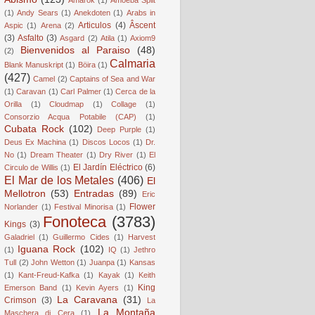
(1)
Andy Sears
(1)
Anekdoten
(1)
Arabs in
Articulos
(4)
Âscent
Aspic
(1)
Arena
(2)
(3)
Asfalto
(3)
Asgard
(2)
Atila
(1)
Axiom9
Bienvenidos al Paraiso
(48)
(2)
Calmaria
Blank Manuskript
(1)
Böira
(1)
(427)
Camel
(2)
Captains of Sea and War
(1)
Caravan
(1)
Carl Palmer
(1)
Cerca de la
Orilla
(1)
Cloudmap
(1)
Collage
(1)
Consorzio Acqua Potabile (CAP)
(1)
Cubata Rock
(102)
Deep Purple
(1)
Deus Ex Machina
(1)
Discos Locos
(1)
Dr.
No
(1)
Dream Theater
(1)
Dry River
(1)
El
El Jardín Eléctrico
(6)
Circulo de Willis
(1)
El Mar de los Metales
(406)
El
Mellotron
(53)
Entradas
(89)
Eric
Flower
Norlander
(1)
Festival Minorisa
(1)
Fonoteca
(3783)
Kings
(3)
Galadriel
(1)
Guillermo Cides
(1)
Harvest
Iguana Rock
(102)
(1)
IQ
(1)
Jethro
Tull
(2)
John Wetton
(1)
Juanpa
(1)
Kansas
(1)
Kant-Freud-Kafka
(1)
Kayak
(1)
Keith
King
Emerson Band
(1)
Kevin Ayers
(1)
La Caravana
(31)
Crimson
(3)
La
La Montaña
Maschera di Cera
(1)