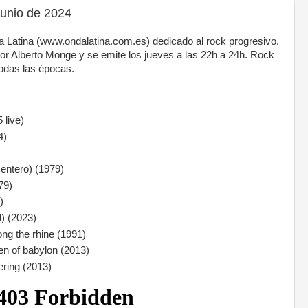
unio de 2024
 Latina (www.ondalatina.com.es) dedicado al rock progresivo.
r Alberto Monge y se emite los jueves a las 22h a 24h. Rock
odas las épocas.
 live)
4)
entero) (1979)
79)
)
d) (2023)
g the rhine (1991)
en of babylon (2013)
ering (2013)