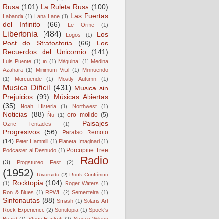
Rusa
(101)
La Ruleta Rusa
(100)
Las Puertas
Labanda
(1)
Lana Lane
(1)
del Infinito
(66)
Le Orme
(1)
Libertonia
(484)
Los
Logos
(1)
Post de Stratosferia
(66)
Los
Recuerdos del Unicornio
(141)
Luis Puente
(1)
m
(1)
Máquina!
(1)
Medina
Azahara
(1)
Minimum Vital
(1)
Minnuendö
(1)
Morcuende
(1)
Mostly Autumn
(1)
Musica Dificil
(431)
Musica sin
Prejuicios
(99)
Músicas Abiertas
(35)
Noah Histeria
(1)
Northwest
(1)
Noticias
(88)
oro molido
(5)
Ñu
(1)
Paisajes
Ozric Tentacles
(1)
Progresivos
(56)
Paraiso Remoto
(14)
Peter Hammill
(1)
Planeta Imaginari
(1)
Porcupine Tree
Podcaster al Desnudo
(1)
Radio
(3)
Progstureo Fest
(2)
(1952)
Riverside
(2)
Rock Confónico
Rocktopia
(104)
(1)
Roger Waters
(1)
Ron & Blues
(1)
RPWL
(2)
Sementeira
(1)
Sinfonautas
(88)
Smash
(1)
Solaris Art
Rock Experience
(2)
Sonutopia
(1)
Spock's
Beard
(1)
Steve Hackett
(2)
Steven Wilson