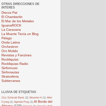
OTRAS DIRECCIONES DE
INTERES
Discos Pat
El Chamberlin
El Mar de los Metales
IguanaROCK
La Caravana
La Muerte Tenía un Blog
Pélago
Onda Latina
Orchestron
Oro Molido
Revistas y Fanzines
Rockliquias
Rockliquias Radio
Sinfomusic
Sinfonautas
Stratosferia
Subterranea
LLUVIA DE ETIQUETAS
21st Schizoid Band
(2)
Absente-H
(1)
After
Al Borde del
Crying
(1)
Agenda Prog
(1)
Abismo
(123)
Amarok
(1)
Amoeba Split