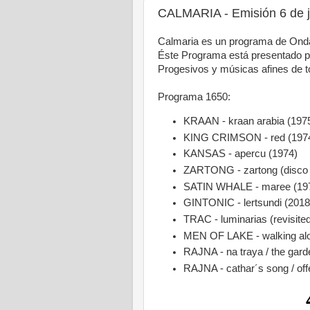
CALMARIA - Emisión 6 de j
Calmaria es un programa de Onda
Éste Programa está presentado po
Progesivos y músicas afines de t
Programa 1650:
KRAAN - kraan arabia (1975
KING CRIMSON - red (197
KANSAS - apercu (1974)
ZARTONG - zartong (disco 
SATIN WHALE - maree (19
GINTONIC - lertsundi (2018
TRAC - luminarias (revisite
MEN OF LAKE - walking alon
RAJNA - na traya / the gard
RAJNA - cathar´s song / off