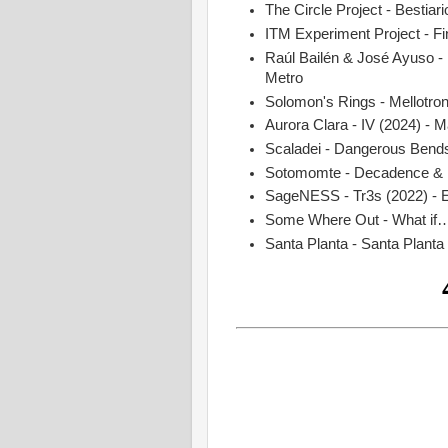
The Circle Project - Bestiari
ITM Experiment Project - Fin
Raúl Bailén & José Ayuso - 
Metro
Solomon's Rings - Mellotro
Aurora Clara - IV (2024) - 
Scaladei - Dangerous Bends
Sotomomte - Decadence & R
SageNESS - Tr3s (2022) - 
Some Where Out - What if… 
Santa Planta - Santa Planta