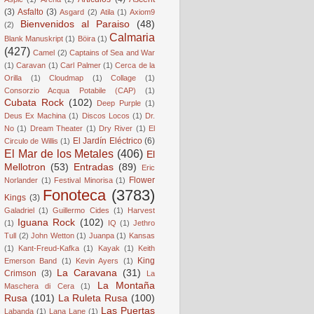
(3)
Asfalto
(3)
Asgard
(2)
Atila
(1)
Axiom9
Bienvenidos al Paraiso
(48)
(2)
Calmaria
Blank Manuskript
(1)
Böira
(1)
(427)
Camel
(2)
Captains of Sea and War
(1)
Caravan
(1)
Carl Palmer
(1)
Cerca de la
Orilla
(1)
Cloudmap
(1)
Collage
(1)
Consorzio Acqua Potabile (CAP)
(1)
Cubata Rock
(102)
Deep Purple
(1)
Deus Ex Machina
(1)
Discos Locos
(1)
Dr.
No
(1)
Dream Theater
(1)
Dry River
(1)
El
El Jardín Eléctrico
(6)
Circulo de Willis
(1)
El Mar de los Metales
(406)
El
Mellotron
(53)
Entradas
(89)
Eric
Flower
Norlander
(1)
Festival Minorisa
(1)
Fonoteca
(3783)
Kings
(3)
Galadriel
(1)
Guillermo Cides
(1)
Harvest
Iguana Rock
(102)
(1)
IQ
(1)
Jethro
Tull
(2)
John Wetton
(1)
Juanpa
(1)
Kansas
(1)
Kant-Freud-Kafka
(1)
Kayak
(1)
Keith
King
Emerson Band
(1)
Kevin Ayers
(1)
La Caravana
(31)
Crimson
(3)
La
La Montaña
Maschera di Cera
(1)
Rusa
(101)
La Ruleta Rusa
(100)
Las Puertas
Labanda
(1)
Lana Lane
(1)