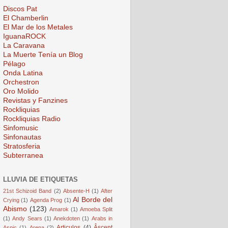
Discos Pat
El Chamberlin
El Mar de los Metales
IguanaROCK
La Caravana
La Muerte Tenía un Blog
Pélago
Onda Latina
Orchestron
Oro Molido
Revistas y Fanzines
Rockliquias
Rockliquias Radio
Sinfomusic
Sinfonautas
Stratosferia
Subterranea
LLUVIA DE ETIQUETAS
21st Schizoid Band
(2)
Absente-H
(1)
After
Al Borde del
Crying
(1)
Agenda Prog
(1)
Abismo
(123)
Amarok
(1)
Amoeba Split
(1)
Andy Sears
(1)
Anekdoten
(1)
Arabs in
Articulos
(4)
Âscent
Aspic
(1)
Arena
(2)