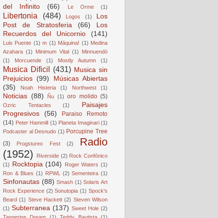
del Infinito
(66)
Le Orme
(1)
Libertonia
(484)
Los
Logos
(1)
Post de Stratosferia
(66)
Los
Recuerdos del Unicornio
(141)
Luis Puente
(1)
m
(1)
Máquina!
(1)
Medina
Azahara
(1)
Minimum Vital
(1)
Minnuendö
(1)
Morcuende
(1)
Mostly Autumn
(1)
Musica Dificil
(431)
Musica sin
Prejuicios
(99)
Músicas Abiertas
(35)
Noah Histeria
(1)
Northwest
(1)
Noticias
(88)
oro molido
(5)
Ñu
(1)
Paisajes
Ozric Tentacles
(1)
Progresivos
(56)
Paraiso Remoto
(14)
Peter Hammill
(1)
Planeta Imaginari
(1)
Porcupine Tree
Podcaster al Desnudo
(1)
Radio
(3)
Progstureo Fest
(2)
(1952)
Riverside
(2)
Rock Confónico
Rocktopia
(104)
(1)
Roger Waters
(1)
Ron & Blues
(1)
RPWL
(2)
Sementeira
(1)
Sinfonautas
(88)
Smash
(1)
Solaris Art
Rock Experience
(2)
Sonutopia
(1)
Spock's
Beard
(1)
Steve Hackett
(2)
Steven Wilson
Subterranea
(137)
(1)
Sweet Hole
(2)
Tangerine Dream
(1)
Teddy Bautista
(1)