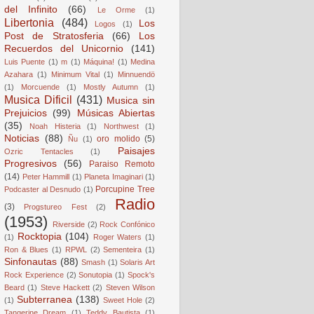
del Infinito
(66)
Le Orme
(1)
Libertonia
(484)
Los
Logos
(1)
Post de Stratosferia
(66)
Los
Recuerdos del Unicornio
(141)
Luis Puente
(1)
m
(1)
Máquina!
(1)
Medina
Azahara
(1)
Minimum Vital
(1)
Minnuendö
(1)
Morcuende
(1)
Mostly Autumn
(1)
Musica Dificil
(431)
Musica sin
Prejuicios
(99)
Músicas Abiertas
(35)
Noah Histeria
(1)
Northwest
(1)
Noticias
(88)
oro molido
(5)
Ñu
(1)
Paisajes
Ozric Tentacles
(1)
Progresivos
(56)
Paraiso Remoto
(14)
Peter Hammill
(1)
Planeta Imaginari
(1)
Porcupine Tree
Podcaster al Desnudo
(1)
Radio
(3)
Progstureo Fest
(2)
(1953)
Riverside
(2)
Rock Confónico
Rocktopia
(104)
(1)
Roger Waters
(1)
Ron & Blues
(1)
RPWL
(2)
Sementeira
(1)
Sinfonautas
(88)
Smash
(1)
Solaris Art
Rock Experience
(2)
Sonutopia
(1)
Spock's
Beard
(1)
Steve Hackett
(2)
Steven Wilson
Subterranea
(138)
(1)
Sweet Hole
(2)
Tangerine Dream
(1)
Teddy Bautista
(1)