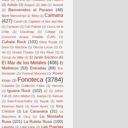
(3)
Asfalto
(3)
Asgard
(2)
Atila
(1)
Axiom9
Bienvenidos al Paraiso
(48)
(2)
Calmaria
Blank Manuskript
(1)
Böira
(1)
(427)
Camel
(2)
Captains of Sea and War
(1)
Caravan
(1)
Carl Palmer
(1)
Cerca de la
Orilla
(1)
Cloudmap
(1)
Collage
(1)
Consorzio Acqua Potabile (CAP)
(1)
Cubata Rock
(102)
Deep Purple
(1)
Deus Ex Machina
(1)
Discos Locos
(1)
Dr.
No
(1)
Dream Theater
(1)
Dry River
(1)
El
El Jardín Eléctrico
(6)
Circulo de Willis
(1)
El Mar de los Metales
(406)
El
Mellotron
(53)
Entradas
(89)
Eric
Flower
Norlander
(1)
Festival Minorisa
(1)
Fonoteca
(3784)
Kings
(3)
Galadriel
(1)
Guillermo Cides
(1)
Harvest
Iguana Rock
(102)
(1)
IQ
(1)
Jethro
Tull
(2)
John Wetton
(1)
Juanpa
(1)
Kansas
(1)
Kant-Freud-Kafka
(1)
Kayak
(1)
Keith
King
Emerson Band
(1)
Kevin Ayers
(1)
La Caravana
(31)
Crimson
(3)
La
La Montaña
Maschera di Cera
(1)
Rusa
(101)
La Ruleta Rusa
(100)
Las Puertas
Labanda
(1)
Lana Lane
(1)