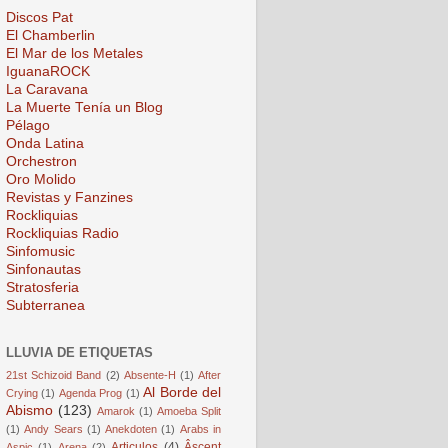
Discos Pat
El Chamberlin
El Mar de los Metales
IguanaROCK
La Caravana
La Muerte Tenía un Blog
Pélago
Onda Latina
Orchestron
Oro Molido
Revistas y Fanzines
Rockliquias
Rockliquias Radio
Sinfomusic
Sinfonautas
Stratosferia
Subterranea
LLUVIA DE ETIQUETAS
21st Schizoid Band
(2)
Absente-H
(1)
After
Al Borde del
Crying
(1)
Agenda Prog
(1)
Abismo
(123)
Amarok
(1)
Amoeba Split
(1)
Andy Sears
(1)
Anekdoten
(1)
Arabs in
Articulos
(4)
Âscent
Aspic
(1)
Arena
(2)