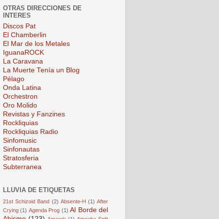
OTRAS DIRECCIONES DE
INTERES
Discos Pat
El Chamberlin
El Mar de los Metales
IguanaROCK
La Caravana
La Muerte Tenía un Blog
Pélago
Onda Latina
Orchestron
Oro Molido
Revistas y Fanzines
Rockliquias
Rockliquias Radio
Sinfomusic
Sinfonautas
Stratosferia
Subterranea
LLUVIA DE ETIQUETAS
21st Schizoid Band
(2)
Absente-H
(1)
After
Al Borde del
Crying
(1)
Agenda Prog
(1)
Abismo
(123)
Amarok
(1)
Amoeba Split