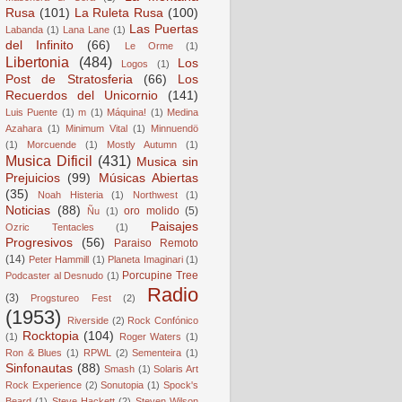
Rusa
(101)
La Ruleta Rusa
(100)
Las Puertas
Labanda
(1)
Lana Lane
(1)
del Infinito
(66)
Le Orme
(1)
Libertonia
(484)
Los
Logos
(1)
Post de Stratosferia
(66)
Los
Recuerdos del Unicornio
(141)
Luis Puente
(1)
m
(1)
Máquina!
(1)
Medina
Azahara
(1)
Minimum Vital
(1)
Minnuendö
(1)
Morcuende
(1)
Mostly Autumn
(1)
Musica Dificil
(431)
Musica sin
Prejuicios
(99)
Músicas Abiertas
(35)
Noah Histeria
(1)
Northwest
(1)
Noticias
(88)
oro molido
(5)
Ñu
(1)
Paisajes
Ozric Tentacles
(1)
Progresivos
(56)
Paraiso Remoto
(14)
Peter Hammill
(1)
Planeta Imaginari
(1)
Porcupine Tree
Podcaster al Desnudo
(1)
Radio
(3)
Progstureo Fest
(2)
(1953)
Riverside
(2)
Rock Confónico
Rocktopia
(104)
(1)
Roger Waters
(1)
Ron & Blues
(1)
RPWL
(2)
Sementeira
(1)
Sinfonautas
(88)
Smash
(1)
Solaris Art
Rock Experience
(2)
Sonutopia
(1)
Spock's
Beard
(1)
Steve Hackett
(2)
Steven Wilson