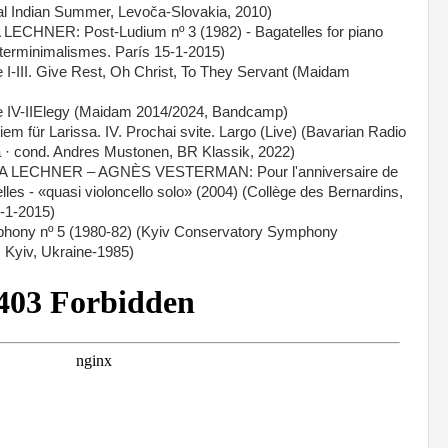
ival Indian Summer, Levoča-Slovakia, 2010)
CHNER: Post-Ludium nº 3 (1982) - Bagatelles for piano
lterminimalismes. París 15-1-2015)
III. Give Rest, Oh Christ, To They Servant (Maidam
IV-IIElegy (Maidam 2014/2024, Bandcamp)
für Larissa. IV. Prochai svite. Largo (Live) (Bavarian Radio
 · cond. Andres Mustonen, BR Klassik, 2022)
A LECHNER – AGNÈS VESTERMAN: Pour l'anniversaire de
es - «quasi violoncello solo» (2004) (Collège des Bernardins,
5-1-2015)
ny nº 5 (1980-82) (Kyiv Conservatory Symphony
Kyiv, Ukraine-1985)