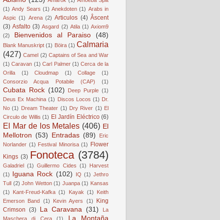
(1)
Andy Sears
(1)
Anekdoten
(1)
Arabs in
Articulos
(4)
Âscent
Aspic
(1)
Arena
(2)
(3)
Asfalto
(3)
Asgard
(2)
Atila
(1)
Axiom9
Bienvenidos al Paraiso
(48)
(2)
Calmaria
Blank Manuskript
(1)
Böira
(1)
(427)
Camel
(2)
Captains of Sea and War
(1)
Caravan
(1)
Carl Palmer
(1)
Cerca de la
Orilla
(1)
Cloudmap
(1)
Collage
(1)
Consorzio Acqua Potabile (CAP)
(1)
Cubata Rock
(102)
Deep Purple
(1)
Deus Ex Machina
(1)
Discos Locos
(1)
Dr.
No
(1)
Dream Theater
(1)
Dry River
(1)
El
El Jardín Eléctrico
(6)
Circulo de Willis
(1)
El Mar de los Metales
(406)
El
Mellotron
(53)
Entradas
(89)
Eric
Flower
Norlander
(1)
Festival Minorisa
(1)
Fonoteca
(3784)
Kings
(3)
Galadriel
(1)
Guillermo Cides
(1)
Harvest
Iguana Rock
(102)
(1)
IQ
(1)
Jethro
Tull
(2)
John Wetton
(1)
Juanpa
(1)
Kansas
(1)
Kant-Freud-Kafka
(1)
Kayak
(1)
Keith
King
Emerson Band
(1)
Kevin Ayers
(1)
La Caravana
(31)
Crimson
(3)
La
La Montaña
Maschera di Cera
(1)