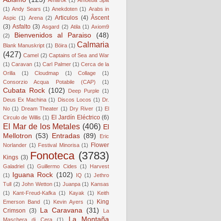
(1)
Andy Sears
(1)
Anekdoten
(1)
Arabs in
Articulos
(4)
Âscent
Aspic
(1)
Arena
(2)
(3)
Asfalto
(3)
Asgard
(2)
Atila
(1)
Axiom9
Bienvenidos al Paraiso
(48)
(2)
Calmaria
Blank Manuskript
(1)
Böira
(1)
(427)
Camel
(2)
Captains of Sea and War
(1)
Caravan
(1)
Carl Palmer
(1)
Cerca de la
Orilla
(1)
Cloudmap
(1)
Collage
(1)
Consorzio Acqua Potabile (CAP)
(1)
Cubata Rock
(102)
Deep Purple
(1)
Deus Ex Machina
(1)
Discos Locos
(1)
Dr.
No
(1)
Dream Theater
(1)
Dry River
(1)
El
El Jardín Eléctrico
(6)
Circulo de Willis
(1)
El Mar de los Metales
(406)
El
Mellotron
(53)
Entradas
(89)
Eric
Flower
Norlander
(1)
Festival Minorisa
(1)
Fonoteca
(3783)
Kings
(3)
Galadriel
(1)
Guillermo Cides
(1)
Harvest
Iguana Rock
(102)
(1)
IQ
(1)
Jethro
Tull
(2)
John Wetton
(1)
Juanpa
(1)
Kansas
(1)
Kant-Freud-Kafka
(1)
Kayak
(1)
Keith
King
Emerson Band
(1)
Kevin Ayers
(1)
La Caravana
(31)
Crimson
(3)
La
La Montaña
Maschera di Cera
(1)