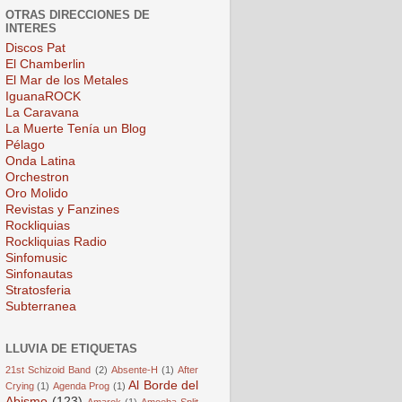
OTRAS DIRECCIONES DE
INTERES
Discos Pat
El Chamberlin
El Mar de los Metales
IguanaROCK
La Caravana
La Muerte Tenía un Blog
Pélago
Onda Latina
Orchestron
Oro Molido
Revistas y Fanzines
Rockliquias
Rockliquias Radio
Sinfomusic
Sinfonautas
Stratosferia
Subterranea
LLUVIA DE ETIQUETAS
21st Schizoid Band
(2)
Absente-H
(1)
After
Al Borde del
Crying
(1)
Agenda Prog
(1)
Abismo
(123)
Amarok
(1)
Amoeba Split