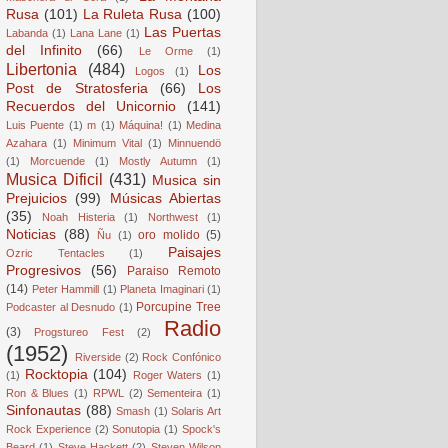
Rusa
(101)
La Ruleta Rusa
(100)
Las Puertas
Labanda
(1)
Lana Lane
(1)
del Infinito
(66)
Le Orme
(1)
Libertonia
(484)
Los
Logos
(1)
Post de Stratosferia
(66)
Los
Recuerdos del Unicornio
(141)
Luis Puente
(1)
m
(1)
Máquina!
(1)
Medina
Azahara
(1)
Minimum Vital
(1)
Minnuendö
(1)
Morcuende
(1)
Mostly Autumn
(1)
Musica Dificil
(431)
Musica sin
Prejuicios
(99)
Músicas Abiertas
(35)
Noah Histeria
(1)
Northwest
(1)
Noticias
(88)
oro molido
(5)
Ñu
(1)
Paisajes
Ozric Tentacles
(1)
Progresivos
(56)
Paraiso Remoto
(14)
Peter Hammill
(1)
Planeta Imaginari
(1)
Porcupine Tree
Podcaster al Desnudo
(1)
Radio
(3)
Progstureo Fest
(2)
(1952)
Riverside
(2)
Rock Confónico
Rocktopia
(104)
(1)
Roger Waters
(1)
Ron & Blues
(1)
RPWL
(2)
Sementeira
(1)
Sinfonautas
(88)
Smash
(1)
Solaris Art
Rock Experience
(2)
Sonutopia
(1)
Spock's
Beard
(1)
Steve Hackett
(2)
Steven Wilson