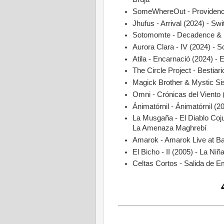
SomeWhereOut - Providence
Jhufus - Arrival (2024) - Swi
Sotomomte - Decadence & 
Aurora Clara - IV (2024) - 
Atila - Encarnació (2024) -
The Circle Project - Bestiari
Magick Brother & Mystic Sist
Omni - Crónicas del Viento 
Ánimatórnil - Ánimatórnil 
La Musgaña - El Diablo Cojue
La Amenaza Maghrebí
Amarok - Amarok Live at Ba
El Bicho - II (2005) - La Ni
Celtas Cortos - Salida de 