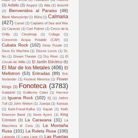
(3)
Asfalto
(3)
Asgard
(2)
Atila
(1)
Axiom9
Bienvenidos al Paraiso
(48)
(2)
Calmaria
Blank Manuskript
(1)
Böira
(1)
(427)
Camel
(2)
Captains of Sea and War
(1)
Caravan
(1)
Carl Palmer
(1)
Cerca de la
Orilla
(1)
Cloudmap
(1)
Collage
(1)
Consorzio Acqua Potabile (CAP)
(1)
Cubata Rock
(102)
Deep Purple
(1)
Deus Ex Machina
(1)
Discos Locos
(1)
Dr.
No
(1)
Dream Theater
(1)
Dry River
(1)
El
El Jardín Eléctrico
(6)
Circulo de Willis
(1)
El Mar de los Metales
(406)
El
Mellotron
(53)
Entradas
(89)
Eric
Flower
Norlander
(1)
Festival Minorisa
(1)
Fonoteca
(3783)
Kings
(3)
Galadriel
(1)
Guillermo Cides
(1)
Harvest
Iguana Rock
(102)
(1)
IQ
(1)
Jethro
Tull
(2)
John Wetton
(1)
Juanpa
(1)
Kansas
(1)
Kant-Freud-Kafka
(1)
Kayak
(1)
Keith
King
Emerson Band
(1)
Kevin Ayers
(1)
La Caravana
(31)
Crimson
(3)
La
La Montaña
Maschera di Cera
(1)
Rusa
(101)
La Ruleta Rusa
(100)
Las Puertas
Labanda
(1)
Lana Lane
(1)