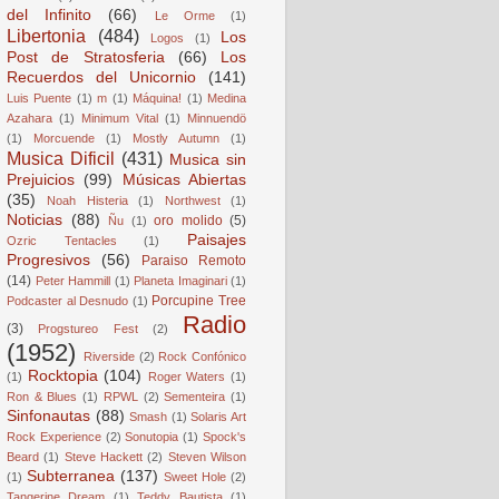
del Infinito
(66)
Le Orme
(1)
Libertonia
(484)
Los
Logos
(1)
Post de Stratosferia
(66)
Los
Recuerdos del Unicornio
(141)
Luis Puente
(1)
m
(1)
Máquina!
(1)
Medina
Azahara
(1)
Minimum Vital
(1)
Minnuendö
(1)
Morcuende
(1)
Mostly Autumn
(1)
Musica Dificil
(431)
Musica sin
Prejuicios
(99)
Músicas Abiertas
(35)
Noah Histeria
(1)
Northwest
(1)
Noticias
(88)
oro molido
(5)
Ñu
(1)
Paisajes
Ozric Tentacles
(1)
Progresivos
(56)
Paraiso Remoto
(14)
Peter Hammill
(1)
Planeta Imaginari
(1)
Porcupine Tree
Podcaster al Desnudo
(1)
Radio
(3)
Progstureo Fest
(2)
(1952)
Riverside
(2)
Rock Confónico
Rocktopia
(104)
(1)
Roger Waters
(1)
Ron & Blues
(1)
RPWL
(2)
Sementeira
(1)
Sinfonautas
(88)
Smash
(1)
Solaris Art
Rock Experience
(2)
Sonutopia
(1)
Spock's
Beard
(1)
Steve Hackett
(2)
Steven Wilson
Subterranea
(137)
(1)
Sweet Hole
(2)
Tangerine Dream
(1)
Teddy Bautista
(1)