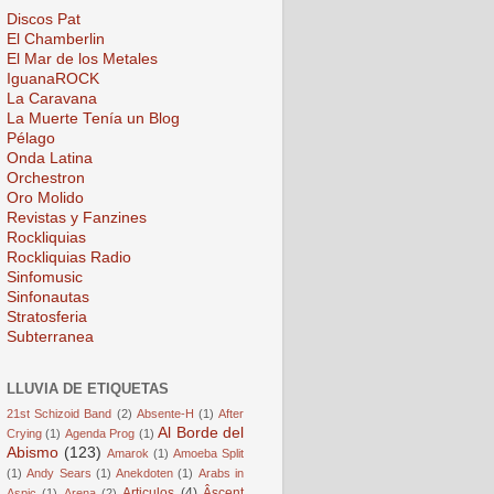
Discos Pat
El Chamberlin
El Mar de los Metales
IguanaROCK
La Caravana
La Muerte Tenía un Blog
Pélago
Onda Latina
Orchestron
Oro Molido
Revistas y Fanzines
Rockliquias
Rockliquias Radio
Sinfomusic
Sinfonautas
Stratosferia
Subterranea
LLUVIA DE ETIQUETAS
21st Schizoid Band
(2)
Absente-H
(1)
After
Al Borde del
Crying
(1)
Agenda Prog
(1)
Abismo
(123)
Amarok
(1)
Amoeba Split
(1)
Andy Sears
(1)
Anekdoten
(1)
Arabs in
Articulos
(4)
Âscent
Aspic
(1)
Arena
(2)