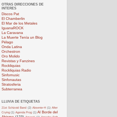
OTRAS DIRECCIONES DE
INTERES
Discos Pat
El Chamberlin
El Mar de los Metales
IguanaROCK
La Caravana
La Muerte Tenía un Blog
Pélago
Onda Latina
Orchestron
Oro Molido
Revistas y Fanzines
Rockliquias
Rockliquias Radio
Sinfomusic
Sinfonautas
Stratosferia
Subterranea
LLUVIA DE ETIQUETAS
21st Schizoid Band
(2)
Absente-H
(1)
After
Al Borde del
Crying
(1)
Agenda Prog
(1)
Abismo
(123)
Amarok
(1)
Amoeba Split