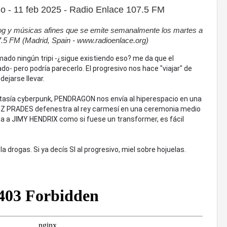
o - 11 feb 2025 - Radio Enlace 107.5 FM
rog y músicas afines que se emite semanalmente los martes a
.5 FM (Madrid, Spain - www.radioenlace.org)
o ningún tripi -¿sigue existiendo eso? me da que el
o- pero podría parecerlo. El progresivo nos hace "viajar" de
ejarse llevar.
asía cyberpunk, PENDRAGON nos envía al hiperespacio en una
EZ PRADES defenestra al rey carmesí en una ceremonia medio
a a JIMY HENDRIX como si fuese un transformer, es fácil
la drogas. Si ya decís SI al progresivo, miel sobre hojuelas.