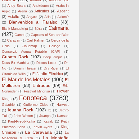
(1)
Andy Sears
(1)
Anekdoten
(1)
Arabs in
Articulos
(4)
Âscent
Aspic
(1)
Arena
(2)
(3)
Asfalto
(3)
Asgard
(2)
Atila
(1)
Axiom9
Bienvenidos al Paraiso
(48)
(2)
Calmaria
Blank Manuskript
(1)
Böira
(1)
(427)
Camel
(2)
Captains of Sea and War
(1)
Caravan
(1)
Carl Palmer
(1)
Cerca de la
Orilla
(1)
Cloudmap
(1)
Collage
(1)
Consorzio Acqua Potabile (CAP)
(1)
Cubata Rock
(102)
Deep Purple
(1)
Deus Ex Machina
(1)
Discos Locos
(1)
Dr.
No
(1)
Dream Theater
(1)
Dry River
(1)
El
El Jardín Eléctrico
(6)
Circulo de Willis
(1)
El Mar de los Metales
(406)
El
Mellotron
(53)
Entradas
(89)
Eric
Flower
Norlander
(1)
Festival Minorisa
(1)
Fonoteca
(3783)
Kings
(3)
Galadriel
(1)
Guillermo Cides
(1)
Harvest
Iguana Rock
(102)
(1)
IQ
(1)
Jethro
Tull
(2)
John Wetton
(1)
Juanpa
(1)
Kansas
(1)
Kant-Freud-Kafka
(1)
Kayak
(1)
Keith
King
Emerson Band
(1)
Kevin Ayers
(1)
La Caravana
(31)
Crimson
(3)
La
La Montaña
Maschera di Cera
(1)