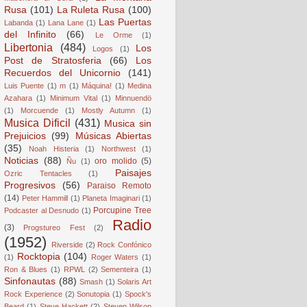
Rusa
(101)
La Ruleta Rusa
(100)
Las Puertas
Labanda
(1)
Lana Lane
(1)
del Infinito
(66)
Le Orme
(1)
Libertonia
(484)
Los
Logos
(1)
Post de Stratosferia
(66)
Los
Recuerdos del Unicornio
(141)
Luis Puente
(1)
m
(1)
Máquina!
(1)
Medina
Azahara
(1)
Minimum Vital
(1)
Minnuendö
(1)
Morcuende
(1)
Mostly Autumn
(1)
Musica Dificil
(431)
Musica sin
Prejuicios
(99)
Músicas Abiertas
(35)
Noah Histeria
(1)
Northwest
(1)
Noticias
(88)
oro molido
(5)
Ñu
(1)
Paisajes
Ozric Tentacles
(1)
Progresivos
(56)
Paraiso Remoto
(14)
Peter Hammill
(1)
Planeta Imaginari
(1)
Porcupine Tree
Podcaster al Desnudo
(1)
Radio
(3)
Progstureo Fest
(2)
(1952)
Riverside
(2)
Rock Confónico
Rocktopia
(104)
(1)
Roger Waters
(1)
Ron & Blues
(1)
RPWL
(2)
Sementeira
(1)
Sinfonautas
(88)
Smash
(1)
Solaris Art
Rock Experience
(2)
Sonutopia
(1)
Spock's
Beard
(1)
Steve Hackett
(2)
Steven Wilson