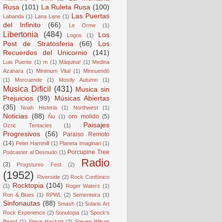
Rusa
(101)
La Ruleta Rusa
(100)
Las Puertas
Labanda
(1)
Lana Lane
(1)
del Infinito
(66)
Le Orme
(1)
Libertonia
(484)
Los
Logos
(1)
Post de Stratosferia
(66)
Los
Recuerdos del Unicornio
(141)
Luis Puente
(1)
m
(1)
Máquina!
(1)
Medina
Azahara
(1)
Minimum Vital
(1)
Minnuendö
(1)
Morcuende
(1)
Mostly Autumn
(1)
Musica Dificil
(431)
Musica sin
Prejuicios
(99)
Músicas Abiertas
(35)
Noah Histeria
(1)
Northwest
(1)
Noticias
(88)
oro molido
(5)
Ñu
(1)
Paisajes
Ozric Tentacles
(1)
Progresivos
(56)
Paraiso Remoto
(14)
Peter Hammill
(1)
Planeta Imaginari
(1)
Porcupine Tree
Podcaster al Desnudo
(1)
Radio
(3)
Progstureo Fest
(2)
(1952)
Riverside
(2)
Rock Confónico
Rocktopia
(104)
(1)
Roger Waters
(1)
Ron & Blues
(1)
RPWL
(2)
Sementeira
(1)
Sinfonautas
(88)
Smash
(1)
Solaris Art
Rock Experience
(2)
Sonutopia
(1)
Spock's
Beard
(1)
Steve Hackett
(2)
Steven Wilson