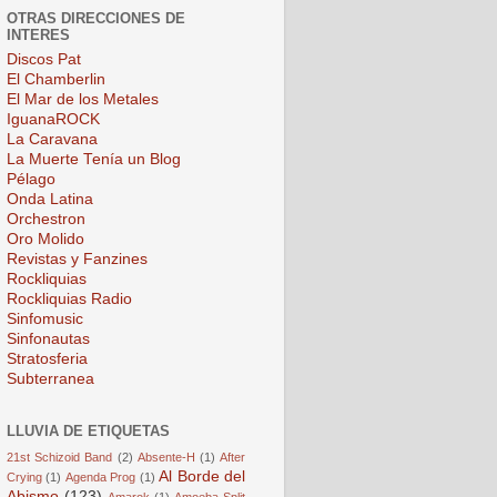
OTRAS DIRECCIONES DE
INTERES
Discos Pat
El Chamberlin
El Mar de los Metales
IguanaROCK
La Caravana
La Muerte Tenía un Blog
Pélago
Onda Latina
Orchestron
Oro Molido
Revistas y Fanzines
Rockliquias
Rockliquias Radio
Sinfomusic
Sinfonautas
Stratosferia
Subterranea
LLUVIA DE ETIQUETAS
21st Schizoid Band
(2)
Absente-H
(1)
After
Al Borde del
Crying
(1)
Agenda Prog
(1)
Abismo
(123)
Amarok
(1)
Amoeba Split