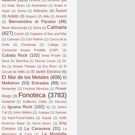
(1)
Andy Sears
(1)
Anekdoten
(1)
Arabs in
Articulos
(4)
Âscent
Aspic
(1)
Arena
(2)
(3)
Asfalto
(3)
Asgard
(2)
Atila
(1)
Axiom9
Bienvenidos al Paraiso
(48)
(2)
Calmaria
Blank Manuskript
(1)
Böira
(1)
(427)
Camel
(2)
Captains of Sea and War
(1)
Caravan
(1)
Carl Palmer
(1)
Cerca de la
Orilla
(1)
Cloudmap
(1)
Collage
(1)
Consorzio Acqua Potabile (CAP)
(1)
Cubata Rock
(102)
Deep Purple
(1)
Deus Ex Machina
(1)
Discos Locos
(1)
Dr.
No
(1)
Dream Theater
(1)
Dry River
(1)
El
El Jardín Eléctrico
(6)
Circulo de Willis
(1)
El Mar de los Metales
(406)
El
Mellotron
(53)
Entradas
(89)
Eric
Flower
Norlander
(1)
Festival Minorisa
(1)
Fonoteca
(3783)
Kings
(3)
Galadriel
(1)
Guillermo Cides
(1)
Harvest
Iguana Rock
(102)
(1)
IQ
(1)
Jethro
Tull
(2)
John Wetton
(1)
Juanpa
(1)
Kansas
(1)
Kant-Freud-Kafka
(1)
Kayak
(1)
Keith
King
Emerson Band
(1)
Kevin Ayers
(1)
La Caravana
(31)
Crimson
(3)
La
La Montaña
Maschera di Cera
(1)