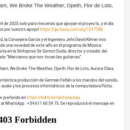
ham, We Broke The Weather, Opeth, Flor de Loto,
bril de 2025 solo para mecenas que apoyan el proyecto, y el día
odos por vuestro apoyo!
https://go.ivoox.com/sq/1317188
d, la Consejera García y el Ingeniero Jefe David Kilmer nos
y de una novedad de este año en el programa de Música
ita en la Sinfoprise Sir Gernot Duda, director y creador del
ado “Marcianos que nos tocan las guitarras”.
ham, We Broke The Weather, Opeth, Flor de Loto, Aurora Clara.
tástica producción de German Fafián a los mandos del sonido,
e audio y los procesos informáticos de la computadora Pichu.
r preferido en
https://linktr.ee/sinfonautas
al WhatsApp : +34 611 60 59 73. Se reproducirá el mensaje en