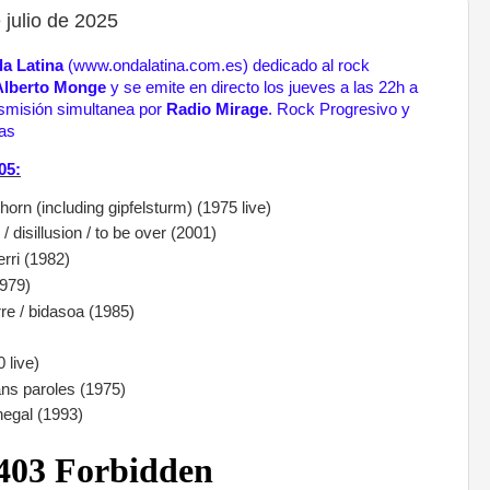
julio de 2025
a Latina
(www.ondalatina.com.es) dedicado al rock
Alberto Monge
y se emite en directo los jueves a las 22h a
nsmisión simultanea por
Radio Mirage
.
Rock Progresivo y
cas
05:
rn (including gipfelsturm) (1975 live)
isillusion / to be over (2001)
erri (1982)
1979)
 / bidasoa (1985)
 live)
s paroles (1975)
gal (1993)