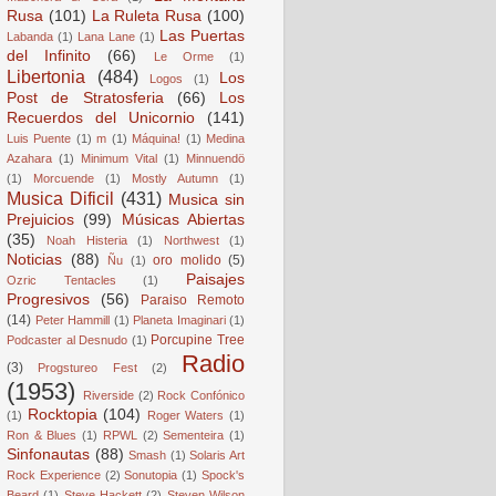
Rusa
(101)
La Ruleta Rusa
(100)
Las Puertas
Labanda
(1)
Lana Lane
(1)
del Infinito
(66)
Le Orme
(1)
Libertonia
(484)
Los
Logos
(1)
Post de Stratosferia
(66)
Los
Recuerdos del Unicornio
(141)
Luis Puente
(1)
m
(1)
Máquina!
(1)
Medina
Azahara
(1)
Minimum Vital
(1)
Minnuendö
(1)
Morcuende
(1)
Mostly Autumn
(1)
Musica Dificil
(431)
Musica sin
Prejuicios
(99)
Músicas Abiertas
(35)
Noah Histeria
(1)
Northwest
(1)
Noticias
(88)
oro molido
(5)
Ñu
(1)
Paisajes
Ozric Tentacles
(1)
Progresivos
(56)
Paraiso Remoto
(14)
Peter Hammill
(1)
Planeta Imaginari
(1)
Porcupine Tree
Podcaster al Desnudo
(1)
Radio
(3)
Progstureo Fest
(2)
(1953)
Riverside
(2)
Rock Confónico
Rocktopia
(104)
(1)
Roger Waters
(1)
Ron & Blues
(1)
RPWL
(2)
Sementeira
(1)
Sinfonautas
(88)
Smash
(1)
Solaris Art
Rock Experience
(2)
Sonutopia
(1)
Spock's
Beard
(1)
Steve Hackett
(2)
Steven Wilson