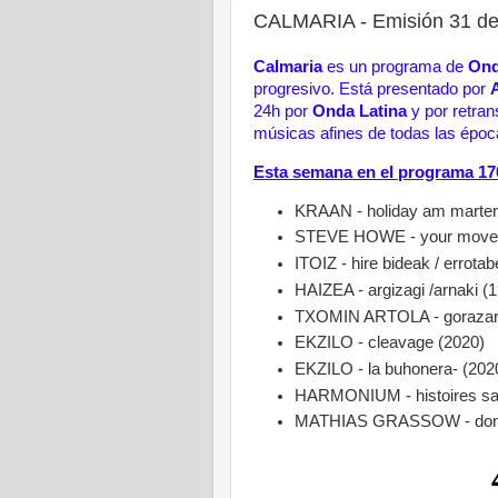
CALMARIA - Emisión 31 de 
Calmaria
es un programa de
Ond
progresivo.
Está presentado por
24h por
Onda Latina
y por retra
músicas afines de todas las épo
Esta semana en el programa 17
KRAAN - holiday am marterho
STEVE HOWE - your move / d
ITOIZ - hire bideak / errotab
HAIZEA - argizagi /arnaki (
TXOMIN ARTOLA - gorazarre
EKZILO - cleavage (2020)
EKZILO - la buhonera- (2020
HARMONIUM - histoires san
MATHIAS GRASSOW - done