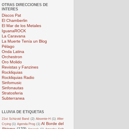
OTRAS DIRECCIONES DE
INTERES
Discos Pat
El Chamberlin
El Mar de los Metales
IguanaROCK
La Caravana
La Muerte Tenía un Blog
Pélago
Onda Latina
Orchestron
Oro Molido
Revistas y Fanzines
Rockliquias
Rockliquias Radio
Sinfomusic
Sinfonautas
Stratosferia
Subterranea
LLUVIA DE ETIQUETAS
21st Schizoid Band
(2)
Absente-H
(1)
After
Al Borde del
Crying
(1)
Agenda Prog
(1)
Abismo
(123)
Amarok
(1)
Amoeba Split