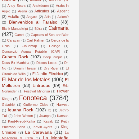
(1)
Andy Sears
(1)
Anekdoten
(1)
Arabs in
Articulos
(4)
Âscent
Aspic
(1)
Arena
(2)
(3)
Asfalto
(3)
Asgard
(2)
Atila
(1)
Axiom9
Bienvenidos al Paraiso
(48)
(2)
Calmaria
Blank Manuskript
(1)
Böira
(1)
(427)
Camel
(2)
Captains of Sea and War
(1)
Caravan
(1)
Carl Palmer
(1)
Cerca de la
Orilla
(1)
Cloudmap
(1)
Collage
(1)
Consorzio Acqua Potabile (CAP)
(1)
Cubata Rock
(102)
Deep Purple
(1)
Deus Ex Machina
(1)
Discos Locos
(1)
Dr.
No
(1)
Dream Theater
(1)
Dry River
(1)
El
El Jardín Eléctrico
(6)
Circulo de Willis
(1)
El Mar de los Metales
(406)
El
Mellotron
(53)
Entradas
(89)
Eric
Flower
Norlander
(1)
Festival Minorisa
(1)
Fonoteca
(3784)
Kings
(3)
Galadriel
(1)
Guillermo Cides
(1)
Harvest
Iguana Rock
(102)
(1)
IQ
(1)
Jethro
Tull
(2)
John Wetton
(1)
Juanpa
(1)
Kansas
(1)
Kant-Freud-Kafka
(1)
Kayak
(1)
Keith
King
Emerson Band
(1)
Kevin Ayers
(1)
La Caravana
(31)
Crimson
(3)
La
La Montaña
Maschera di Cera
(1)