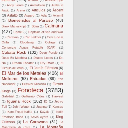
(1)
Andy Sears
(1)
Anekdoten
(1)
Arabs in
Articulos
(4)
Âscent
Aspic
(1)
Arena
(2)
(3)
Asfalto
(3)
Asgard
(2)
Atila
(1)
Axiom9
Bienvenidos al Paraiso
(48)
(2)
Calmaria
Blank Manuskript
(1)
Böira
(1)
(427)
Camel
(2)
Captains of Sea and War
(1)
Caravan
(1)
Carl Palmer
(1)
Cerca de la
Orilla
(1)
Cloudmap
(1)
Collage
(1)
Consorzio Acqua Potabile (CAP)
(1)
Cubata Rock
(102)
Deep Purple
(1)
Deus Ex Machina
(1)
Discos Locos
(1)
Dr.
No
(1)
Dream Theater
(1)
Dry River
(1)
El
El Jardín Eléctrico
(6)
Circulo de Willis
(1)
El Mar de los Metales
(406)
El
Mellotron
(53)
Entradas
(89)
Eric
Flower
Norlander
(1)
Festival Minorisa
(1)
Fonoteca
(3783)
Kings
(3)
Galadriel
(1)
Guillermo Cides
(1)
Harvest
Iguana Rock
(102)
(1)
IQ
(1)
Jethro
Tull
(2)
John Wetton
(1)
Juanpa
(1)
Kansas
(1)
Kant-Freud-Kafka
(1)
Kayak
(1)
Keith
King
Emerson Band
(1)
Kevin Ayers
(1)
La Caravana
(31)
Crimson
(3)
La
La Montaña
Maschera di Cera
(1)