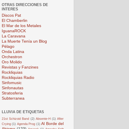
OTRAS DIRECCIONES DE
INTERES
Discos Pat
El Chamberlin
El Mar de los Metales
IguanaROCK
La Caravana
La Muerte Tenía un Blog
Pélago
Onda Latina
Orchestron
Oro Molido
Revistas y Fanzines
Rockliquias
Rockliquias Radio
Sinfomusic
Sinfonautas
Stratosferia
Subterranea
LLUVIA DE ETIQUETAS
21st Schizoid Band
(2)
Absente-H
(1)
After
Al Borde del
Crying
(1)
Agenda Prog
(1)
Abismo
(123)
Amarok
(1)
Amoeba Split