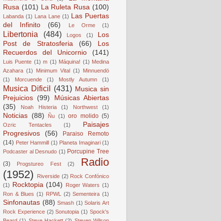
Rusa
(101)
La Ruleta Rusa
(100)
Las Puertas
Labanda
(1)
Lana Lane
(1)
del Infinito
(66)
Le Orme
(1)
Libertonia
(484)
Los
Logos
(1)
Post de Stratosferia
(66)
Los
Recuerdos del Unicornio
(141)
Luis Puente
(1)
m
(1)
Máquina!
(1)
Medina
Azahara
(1)
Minimum Vital
(1)
Minnuendö
(1)
Morcuende
(1)
Mostly Autumn
(1)
Musica Dificil
(431)
Musica sin
Prejuicios
(99)
Músicas Abiertas
(35)
Noah Histeria
(1)
Northwest
(1)
Noticias
(88)
oro molido
(5)
Ñu
(1)
Paisajes
Ozric Tentacles
(1)
Progresivos
(56)
Paraiso Remoto
(14)
Peter Hammill
(1)
Planeta Imaginari
(1)
Porcupine Tree
Podcaster al Desnudo
(1)
Radio
(3)
Progstureo Fest
(2)
(1952)
Riverside
(2)
Rock Confónico
Rocktopia
(104)
(1)
Roger Waters
(1)
Ron & Blues
(1)
RPWL
(2)
Sementeira
(1)
Sinfonautas
(88)
Smash
(1)
Solaris Art
Rock Experience
(2)
Sonutopia
(1)
Spock's
Beard
(1)
Steve Hackett
(2)
Steven Wilson