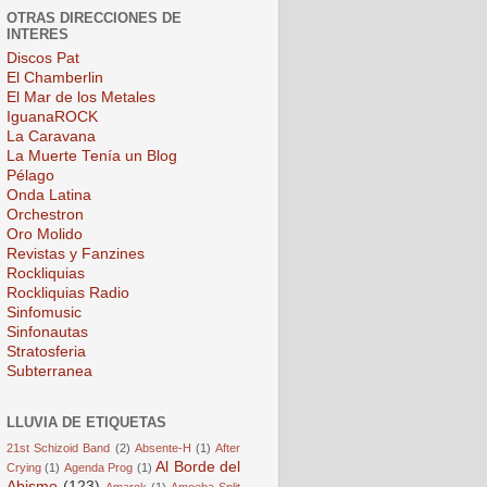
OTRAS DIRECCIONES DE
INTERES
Discos Pat
El Chamberlin
El Mar de los Metales
IguanaROCK
La Caravana
La Muerte Tenía un Blog
Pélago
Onda Latina
Orchestron
Oro Molido
Revistas y Fanzines
Rockliquias
Rockliquias Radio
Sinfomusic
Sinfonautas
Stratosferia
Subterranea
LLUVIA DE ETIQUETAS
21st Schizoid Band
(2)
Absente-H
(1)
After
Al Borde del
Crying
(1)
Agenda Prog
(1)
Abismo
(123)
Amarok
(1)
Amoeba Split