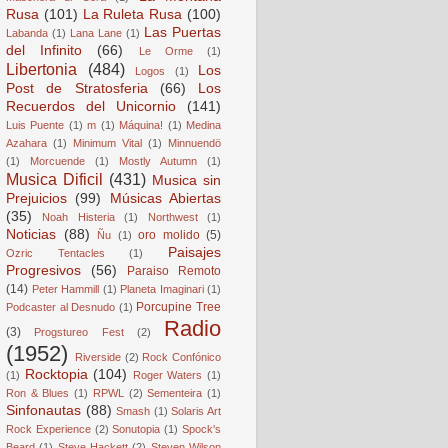
Rusa
(101)
La Ruleta Rusa
(100)
Las Puertas
Labanda
(1)
Lana Lane
(1)
del Infinito
(66)
Le Orme
(1)
Libertonia
(484)
Los
Logos
(1)
Post de Stratosferia
(66)
Los
Recuerdos del Unicornio
(141)
Luis Puente
(1)
m
(1)
Máquina!
(1)
Medina
Azahara
(1)
Minimum Vital
(1)
Minnuendö
(1)
Morcuende
(1)
Mostly Autumn
(1)
Musica Dificil
(431)
Musica sin
Prejuicios
(99)
Músicas Abiertas
(35)
Noah Histeria
(1)
Northwest
(1)
Noticias
(88)
oro molido
(5)
Ñu
(1)
Paisajes
Ozric Tentacles
(1)
Progresivos
(56)
Paraiso Remoto
(14)
Peter Hammill
(1)
Planeta Imaginari
(1)
Porcupine Tree
Podcaster al Desnudo
(1)
Radio
(3)
Progstureo Fest
(2)
(1952)
Riverside
(2)
Rock Confónico
Rocktopia
(104)
(1)
Roger Waters
(1)
Ron & Blues
(1)
RPWL
(2)
Sementeira
(1)
Sinfonautas
(88)
Smash
(1)
Solaris Art
Rock Experience
(2)
Sonutopia
(1)
Spock's
Beard
(1)
Steve Hackett
(2)
Steven Wilson