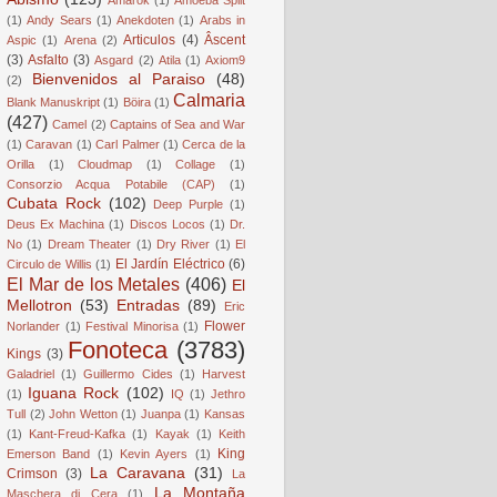
(1)
Andy Sears
(1)
Anekdoten
(1)
Arabs in
Articulos
(4)
Âscent
Aspic
(1)
Arena
(2)
(3)
Asfalto
(3)
Asgard
(2)
Atila
(1)
Axiom9
Bienvenidos al Paraiso
(48)
(2)
Calmaria
Blank Manuskript
(1)
Böira
(1)
(427)
Camel
(2)
Captains of Sea and War
(1)
Caravan
(1)
Carl Palmer
(1)
Cerca de la
Orilla
(1)
Cloudmap
(1)
Collage
(1)
Consorzio Acqua Potabile (CAP)
(1)
Cubata Rock
(102)
Deep Purple
(1)
Deus Ex Machina
(1)
Discos Locos
(1)
Dr.
No
(1)
Dream Theater
(1)
Dry River
(1)
El
El Jardín Eléctrico
(6)
Circulo de Willis
(1)
El Mar de los Metales
(406)
El
Mellotron
(53)
Entradas
(89)
Eric
Flower
Norlander
(1)
Festival Minorisa
(1)
Fonoteca
(3783)
Kings
(3)
Galadriel
(1)
Guillermo Cides
(1)
Harvest
Iguana Rock
(102)
(1)
IQ
(1)
Jethro
Tull
(2)
John Wetton
(1)
Juanpa
(1)
Kansas
(1)
Kant-Freud-Kafka
(1)
Kayak
(1)
Keith
King
Emerson Band
(1)
Kevin Ayers
(1)
La Caravana
(31)
Crimson
(3)
La
La Montaña
Maschera di Cera
(1)