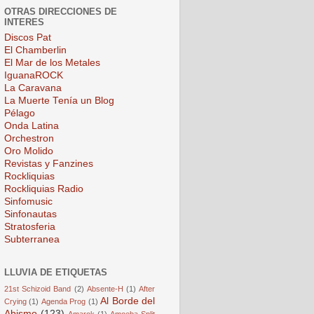
OTRAS DIRECCIONES DE
INTERES
Discos Pat
El Chamberlin
El Mar de los Metales
IguanaROCK
La Caravana
La Muerte Tenía un Blog
Pélago
Onda Latina
Orchestron
Oro Molido
Revistas y Fanzines
Rockliquias
Rockliquias Radio
Sinfomusic
Sinfonautas
Stratosferia
Subterranea
LLUVIA DE ETIQUETAS
21st Schizoid Band
(2)
Absente-H
(1)
After
Al Borde del
Crying
(1)
Agenda Prog
(1)
Abismo
(123)
Amarok
(1)
Amoeba Split