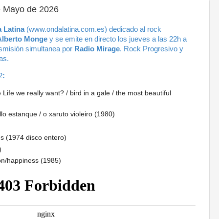
e Mayo de 2026
 Latina
(www.ondalatina.com.es) dedicado al rock
Alberto Monge
y se emite en directo los jueves a las 22h a
nsmisión simultanea por
Radio Mirage
.
Rock Progresivo y
as.
2
:
fe we really want? / bird in a gale / the most beautiful
 estanque / o xaruto violeiro (1980)
s (1974 disco entero)
)
on/happiness (1985)