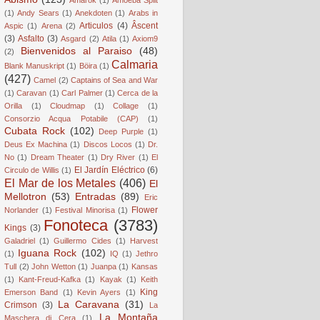
(1)
Andy Sears
(1)
Anekdoten
(1)
Arabs in
Articulos
(4)
Âscent
Aspic
(1)
Arena
(2)
(3)
Asfalto
(3)
Asgard
(2)
Atila
(1)
Axiom9
Bienvenidos al Paraiso
(48)
(2)
Calmaria
Blank Manuskript
(1)
Böira
(1)
(427)
Camel
(2)
Captains of Sea and War
(1)
Caravan
(1)
Carl Palmer
(1)
Cerca de la
Orilla
(1)
Cloudmap
(1)
Collage
(1)
Consorzio Acqua Potabile (CAP)
(1)
Cubata Rock
(102)
Deep Purple
(1)
Deus Ex Machina
(1)
Discos Locos
(1)
Dr.
No
(1)
Dream Theater
(1)
Dry River
(1)
El
El Jardín Eléctrico
(6)
Circulo de Willis
(1)
El Mar de los Metales
(406)
El
Mellotron
(53)
Entradas
(89)
Eric
Flower
Norlander
(1)
Festival Minorisa
(1)
Fonoteca
(3783)
Kings
(3)
Galadriel
(1)
Guillermo Cides
(1)
Harvest
Iguana Rock
(102)
(1)
IQ
(1)
Jethro
Tull
(2)
John Wetton
(1)
Juanpa
(1)
Kansas
(1)
Kant-Freud-Kafka
(1)
Kayak
(1)
Keith
King
Emerson Band
(1)
Kevin Ayers
(1)
La Caravana
(31)
Crimson
(3)
La
La Montaña
Maschera di Cera
(1)