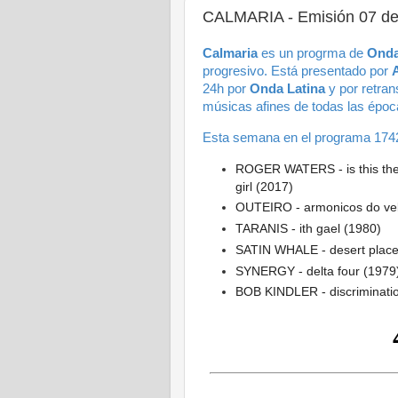
CALMARIA - Emisión 07 d
Calmaria
es un progrma de
Onda
progresivo.
Está presentado por
24h por
Onda Latina
y por retra
músicas afines de todas las époc
Esta semana en el programa 174
ROGER WATERS - is this the Li
girl (2017)
OUTEIRO - armonicos do vello
TARANIS - ith gael (1980)
SATIN WHALE - desert place
SYNERGY - delta four (1979
BOB KINDLER - discriminati