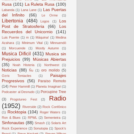
Rusa
(101)
La Ruleta Rusa
(100)
Las Puertas
Labanda
(1)
Lana Lane
(1)
del Infinito
(66)
Le Orme
(1)
Libertonia
(484)
Los
Logos
(1)
Post de Stratosferia
(66)
Los
Recuerdos del Unicornio
(141)
Luis Puente
(1)
m
(1)
Máquina!
(1)
Medina
Azahara
(1)
Minimum Vital
(1)
Minnuendö
(1)
Morcuende
(1)
Mostly Autumn
(1)
Musica Dificil
(431)
Musica sin
Prejuicios
(99)
Músicas Abiertas
(35)
Noah Histeria
(1)
Northwest
(1)
Noticias
(88)
oro molido
(5)
Ñu
(1)
Paisajes
Ozric Tentacles
(1)
Progresivos
(56)
Paraiso Remoto
(14)
Peter Hammill
(1)
Planeta Imaginari
(1)
Porcupine Tree
Podcaster al Desnudo
(1)
Radio
(3)
Progstureo Fest
(2)
(1952)
Riverside
(2)
Rock Confónico
Rocktopia
(104)
(1)
Roger Waters
(1)
Ron & Blues
(1)
RPWL
(2)
Sementeira
(1)
Sinfonautas
(88)
Smash
(1)
Solaris Art
Rock Experience
(2)
Sonutopia
(1)
Spock's
Beard
(1)
Steve Hackett
(2)
Steven Wilson