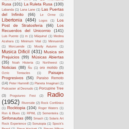
Rusa
(101)
La Ruleta Rusa
(100)
Las Puertas
Labanda
(1)
Lana Lane
(1)
del Infinito
(66)
Le Orme
(1)
Libertonia
(484)
Los
Logos
(1)
Post de Stratosferia
(66)
Los
Recuerdos del Unicornio
(141)
Luis Puente
(1)
m
(1)
Máquina!
(1)
Medina
Azahara
(1)
Minimum Vital
(1)
Minnuendö
(1)
Morcuende
(1)
Mostly Autumn
(1)
Musica Dificil
(431)
Musica sin
Prejuicios
(99)
Músicas Abiertas
(35)
Noah Histeria
(1)
Northwest
(1)
Noticias
(88)
oro molido
(5)
Ñu
(1)
Paisajes
Ozric Tentacles
(1)
Progresivos
(56)
Paraiso Remoto
(14)
Peter Hammill
(1)
Planeta Imaginari
(1)
Porcupine Tree
Podcaster al Desnudo
(1)
Radio
(3)
Progstureo Fest
(2)
(1952)
Riverside
(2)
Rock Confónico
Rocktopia
(104)
(1)
Roger Waters
(1)
Ron & Blues
(1)
RPWL
(2)
Sementeira
(1)
Sinfonautas
(88)
Smash
(1)
Solaris Art
Rock Experience
(2)
Sonutopia
(1)
Spock's
Beard
(1)
Steve Hackett
(2)
Steven Wilson