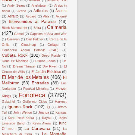
(1)
Andy Sears
(1)
Anekdoten
(1)
Arabs in
Articulos
(4)
Âscent
Aspic
(1)
Arena
(2)
(3)
Asfalto
(3)
Asgard
(2)
Atila
(1)
Axiom9
Bienvenidos al Paraiso
(48)
(2)
Calmaria
Blank Manuskript
(1)
Böira
(1)
(427)
Camel
(2)
Captains of Sea and War
(1)
Caravan
(1)
Carl Palmer
(1)
Cerca de la
Orilla
(1)
Cloudmap
(1)
Collage
(1)
Consorzio Acqua Potabile (CAP)
(1)
Cubata Rock
(102)
Deep Purple
(1)
Deus Ex Machina
(1)
Discos Locos
(1)
Dr.
No
(1)
Dream Theater
(1)
Dry River
(1)
El
El Jardín Eléctrico
(6)
Circulo de Willis
(1)
El Mar de los Metales
(406)
El
Mellotron
(53)
Entradas
(89)
Eric
Flower
Norlander
(1)
Festival Minorisa
(1)
Fonoteca
(3783)
Kings
(3)
Galadriel
(1)
Guillermo Cides
(1)
Harvest
Iguana Rock
(102)
(1)
IQ
(1)
Jethro
Tull
(2)
John Wetton
(1)
Juanpa
(1)
Kansas
(1)
Kant-Freud-Kafka
(1)
Kayak
(1)
Keith
King
Emerson Band
(1)
Kevin Ayers
(1)
La Caravana
(31)
Crimson
(3)
La
La Montaña
Maschera di Cera
(1)