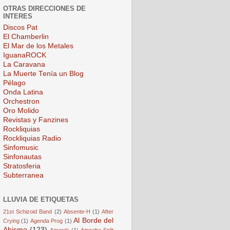
OTRAS DIRECCIONES DE
INTERES
Discos Pat
El Chamberlin
El Mar de los Metales
IguanaROCK
La Caravana
La Muerte Tenía un Blog
Pélago
Onda Latina
Orchestron
Oro Molido
Revistas y Fanzines
Rockliquias
Rockliquias Radio
Sinfomusic
Sinfonautas
Stratosferia
Subterranea
LLUVIA DE ETIQUETAS
21st Schizoid Band
(2)
Absente-H
(1)
After
Al Borde del
Crying
(1)
Agenda Prog
(1)
Abismo
(123)
Amarok
(1)
Amoeba Split