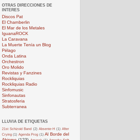
OTRAS DIRECCIONES DE
INTERES
Discos Pat
El Chamberlin
El Mar de los Metales
IguanaROCK
La Caravana
La Muerte Tenía un Blog
Pélago
Onda Latina
Orchestron
Oro Molido
Revistas y Fanzines
Rockliquias
Rockliquias Radio
Sinfomusic
Sinfonautas
Stratosferia
Subterranea
LLUVIA DE ETIQUETAS
21st Schizoid Band
(2)
Absente-H
(1)
After
Al Borde del
Crying
(1)
Agenda Prog
(1)
Abismo
(123)
Amarok
(1)
Amoeba Split