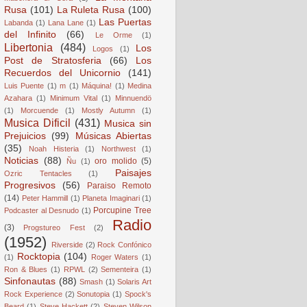
Rusa
(101)
La Ruleta Rusa
(100)
Las Puertas
Labanda
(1)
Lana Lane
(1)
del Infinito
(66)
Le Orme
(1)
Libertonia
(484)
Los
Logos
(1)
Post de Stratosferia
(66)
Los
Recuerdos del Unicornio
(141)
Luis Puente
(1)
m
(1)
Máquina!
(1)
Medina
Azahara
(1)
Minimum Vital
(1)
Minnuendö
(1)
Morcuende
(1)
Mostly Autumn
(1)
Musica Dificil
(431)
Musica sin
Prejuicios
(99)
Músicas Abiertas
(35)
Noah Histeria
(1)
Northwest
(1)
Noticias
(88)
oro molido
(5)
Ñu
(1)
Paisajes
Ozric Tentacles
(1)
Progresivos
(56)
Paraiso Remoto
(14)
Peter Hammill
(1)
Planeta Imaginari
(1)
Porcupine Tree
Podcaster al Desnudo
(1)
Radio
(3)
Progstureo Fest
(2)
(1952)
Riverside
(2)
Rock Confónico
Rocktopia
(104)
(1)
Roger Waters
(1)
Ron & Blues
(1)
RPWL
(2)
Sementeira
(1)
Sinfonautas
(88)
Smash
(1)
Solaris Art
Rock Experience
(2)
Sonutopia
(1)
Spock's
Beard
(1)
Steve Hackett
(2)
Steven Wilson