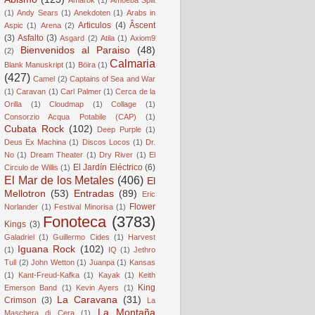
(1)
Andy Sears
(1)
Anekdoten
(1)
Arabs in
Articulos
(4)
Âscent
Aspic
(1)
Arena
(2)
(3)
Asfalto
(3)
Asgard
(2)
Atila
(1)
Axiom9
Bienvenidos al Paraiso
(48)
(2)
Calmaria
Blank Manuskript
(1)
Böira
(1)
(427)
Camel
(2)
Captains of Sea and War
(1)
Caravan
(1)
Carl Palmer
(1)
Cerca de la
Orilla
(1)
Cloudmap
(1)
Collage
(1)
Consorzio Acqua Potabile (CAP)
(1)
Cubata Rock
(102)
Deep Purple
(1)
Deus Ex Machina
(1)
Discos Locos
(1)
Dr.
No
(1)
Dream Theater
(1)
Dry River
(1)
El
El Jardín Eléctrico
(6)
Circulo de Willis
(1)
El Mar de los Metales
(406)
El
Mellotron
(53)
Entradas
(89)
Eric
Flower
Norlander
(1)
Festival Minorisa
(1)
Fonoteca
(3783)
Kings
(3)
Galadriel
(1)
Guillermo Cides
(1)
Harvest
Iguana Rock
(102)
(1)
IQ
(1)
Jethro
Tull
(2)
John Wetton
(1)
Juanpa
(1)
Kansas
(1)
Kant-Freud-Kafka
(1)
Kayak
(1)
Keith
King
Emerson Band
(1)
Kevin Ayers
(1)
La Caravana
(31)
Crimson
(3)
La
La Montaña
Maschera di Cera
(1)