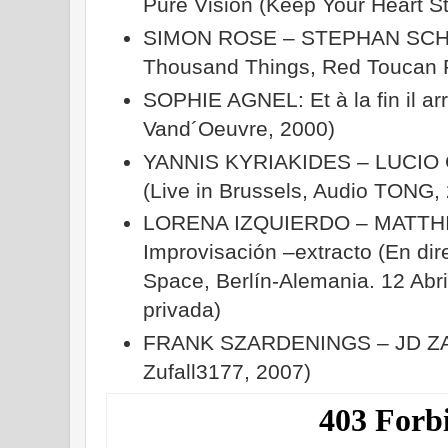
Pure Vision (Keep Your Heart St
SIMON ROSE – STEPHAN SCHU
Thousand Things, Red Toucan 
SOPHIE AGNEL: Et à la fin il ar
Vand´Oeuvre, 2000)
YANNIS KYRIAKIDES – LUCIO C
(Live in Brussels, Audio TONG,
LORENA IZQUIERDO – MATTH
Improvisación –extracto (En dir
Space, Berlín-Alemania. 12 Abri
privada)
FRANK SZARDENINGS – JD ZAZIE
Zufall3177, 2007)