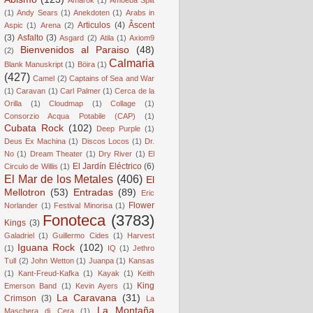
(1)
Andy Sears
(1)
Anekdoten
(1)
Arabs in
Articulos
(4)
Âscent
Aspic
(1)
Arena
(2)
(3)
Asfalto
(3)
Asgard
(2)
Atila
(1)
Axiom9
Bienvenidos al Paraiso
(48)
(2)
Calmaria
Blank Manuskript
(1)
Böira
(1)
(427)
Camel
(2)
Captains of Sea and War
(1)
Caravan
(1)
Carl Palmer
(1)
Cerca de la
Orilla
(1)
Cloudmap
(1)
Collage
(1)
Consorzio Acqua Potabile (CAP)
(1)
Cubata Rock
(102)
Deep Purple
(1)
Deus Ex Machina
(1)
Discos Locos
(1)
Dr.
No
(1)
Dream Theater
(1)
Dry River
(1)
El
El Jardín Eléctrico
(6)
Circulo de Willis
(1)
El Mar de los Metales
(406)
El
Mellotron
(53)
Entradas
(89)
Eric
Flower
Norlander
(1)
Festival Minorisa
(1)
Fonoteca
(3783)
Kings
(3)
Galadriel
(1)
Guillermo Cides
(1)
Harvest
Iguana Rock
(102)
(1)
IQ
(1)
Jethro
Tull
(2)
John Wetton
(1)
Juanpa
(1)
Kansas
(1)
Kant-Freud-Kafka
(1)
Kayak
(1)
Keith
King
Emerson Band
(1)
Kevin Ayers
(1)
La Caravana
(31)
Crimson
(3)
La
La Montaña
Maschera di Cera
(1)