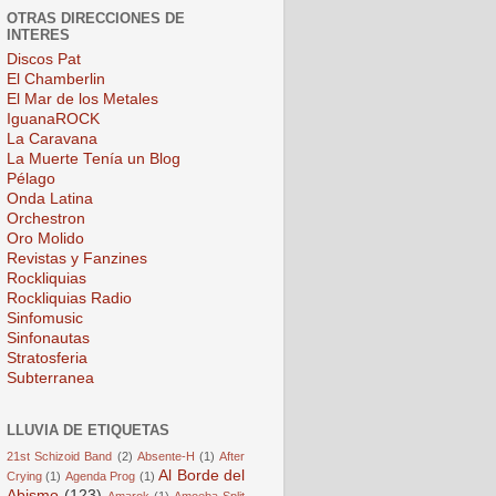
OTRAS DIRECCIONES DE
INTERES
Discos Pat
El Chamberlin
El Mar de los Metales
IguanaROCK
La Caravana
La Muerte Tenía un Blog
Pélago
Onda Latina
Orchestron
Oro Molido
Revistas y Fanzines
Rockliquias
Rockliquias Radio
Sinfomusic
Sinfonautas
Stratosferia
Subterranea
LLUVIA DE ETIQUETAS
21st Schizoid Band
(2)
Absente-H
(1)
After
Al Borde del
Crying
(1)
Agenda Prog
(1)
Abismo
(123)
Amarok
(1)
Amoeba Split