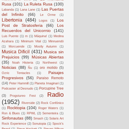
Rusa
(101)
La Ruleta Rusa
(100)
Las Puertas
Labanda
(1)
Lana Lane
(1)
del Infinito
(66)
Le Orme
(1)
Libertonia
(484)
Los
Logos
(1)
Post de Stratosferia
(66)
Los
Recuerdos del Unicornio
(141)
Luis Puente
(1)
m
(1)
Máquina!
(1)
Medina
Azahara
(1)
Minimum Vital
(1)
Minnuendö
(1)
Morcuende
(1)
Mostly Autumn
(1)
Musica Dificil
(431)
Musica sin
Prejuicios
(99)
Músicas Abiertas
(35)
Noah Histeria
(1)
Northwest
(1)
Noticias
(88)
oro molido
(5)
Ñu
(1)
Paisajes
Ozric Tentacles
(1)
Progresivos
(56)
Paraiso Remoto
(14)
Peter Hammill
(1)
Planeta Imaginari
(1)
Porcupine Tree
Podcaster al Desnudo
(1)
Radio
(3)
Progstureo Fest
(2)
(1952)
Riverside
(2)
Rock Confónico
Rocktopia
(104)
(1)
Roger Waters
(1)
Ron & Blues
(1)
RPWL
(2)
Sementeira
(1)
Sinfonautas
(88)
Smash
(1)
Solaris Art
Rock Experience
(2)
Sonutopia
(1)
Spock's
Beard
(1)
Steve Hackett
(2)
Steven Wilson