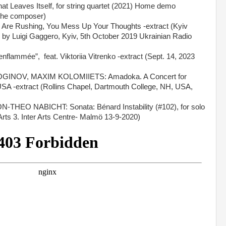
Leaves Itself, for string quartet (2021) Home demo
 the composer)
Are Rushing, You Mess Up Your Thoughts -extract (Kyiv
y Luigi Gaggero, Kyiv, 5th October 2019 Ukrainian Radio
lammée”, feat. Viktoriia Vitrenko -extract (Sept. 14, 2023
GINOV, MAXIM KOLOMIIETS: Amadoka. A Concert for
 -extract (Rollins Chapel, Dartmouth College, NH, USA,
O NABICHT: Sonata: Bénard Instability (#102), for solo
l Arts 3. Inter Arts Centre- Malmö 13-9-2020)