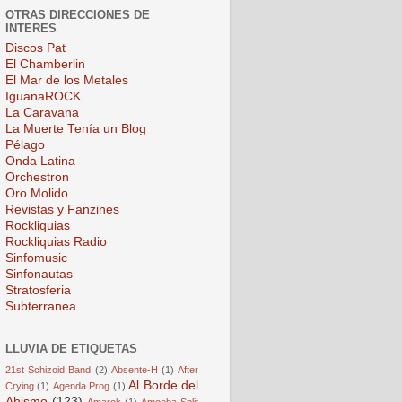
OTRAS DIRECCIONES DE
INTERES
Discos Pat
El Chamberlin
El Mar de los Metales
IguanaROCK
La Caravana
La Muerte Tenía un Blog
Pélago
Onda Latina
Orchestron
Oro Molido
Revistas y Fanzines
Rockliquias
Rockliquias Radio
Sinfomusic
Sinfonautas
Stratosferia
Subterranea
LLUVIA DE ETIQUETAS
21st Schizoid Band
(2)
Absente-H
(1)
After
Al Borde del
Crying
(1)
Agenda Prog
(1)
Abismo
(123)
Amarok
(1)
Amoeba Split