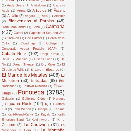
(1)
Andy Sears
(1)
Anekdoten
(1)
Arabs in
Articulos
(4)
Âscent
Aspic
(1)
Arena
(2)
(3)
Asfalto
(3)
Asgard
(2)
Atila
(1)
Axiom9
Bienvenidos al Paraiso
(48)
(2)
Calmaria
Blank Manuskript
(1)
Böira
(1)
(427)
Camel
(2)
Captains of Sea and War
(1)
Caravan
(1)
Carl Palmer
(1)
Cerca de la
Orilla
(1)
Cloudmap
(1)
Collage
(1)
Consorzio Acqua Potabile (CAP)
(1)
Cubata Rock
(102)
Deep Purple
(1)
Deus Ex Machina
(1)
Discos Locos
(1)
Dr.
No
(1)
Dream Theater
(1)
Dry River
(1)
El
El Jardín Eléctrico
(6)
Circulo de Willis
(1)
El Mar de los Metales
(406)
El
Mellotron
(53)
Entradas
(89)
Eric
Flower
Norlander
(1)
Festival Minorisa
(1)
Fonoteca
(3783)
Kings
(3)
Galadriel
(1)
Guillermo Cides
(1)
Harvest
Iguana Rock
(102)
(1)
IQ
(1)
Jethro
Tull
(2)
John Wetton
(1)
Juanpa
(1)
Kansas
(1)
Kant-Freud-Kafka
(1)
Kayak
(1)
Keith
King
Emerson Band
(1)
Kevin Ayers
(1)
La Caravana
(31)
Crimson
(3)
La
La Montaña
Maschera di Cera
(1)