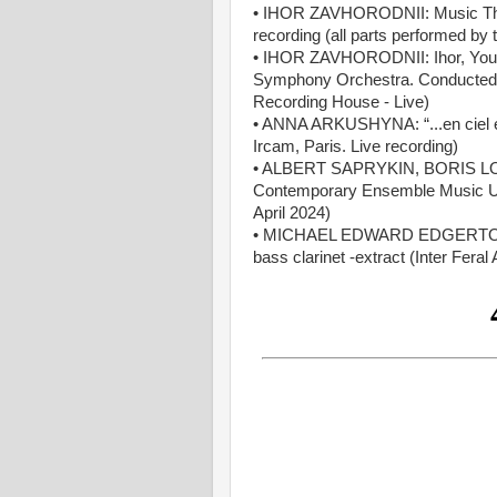
• IHOR ZAVHORODNII: Music That 
recording (all parts performed by
• IHOR ZAVHORODNII: Ihor, You 
Symphony Orchestra. Conducted b
Recording House - Live)
• ANNA ARKUSHYNA: “...en ciel enf
Ircam, Paris. Live recording)
• ALBERT SAPRYKIN, BORIS LO
Contemporary Ensemble Music USA
April 2024)
• MICHAEL EDWARD EDGERTON-THE
bass clarinet -extract (Inter Fera