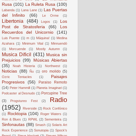
Rusa
(101)
La Ruleta Rusa
(100)
Las Puertas
Labanda
(1)
Lana Lane
(1)
del Infinito
(66)
Le Orme
(1)
Libertonia
(484)
Los
Logos
(1)
Post de Stratosferia
(66)
Los
Recuerdos del Unicornio
(141)
Luis Puente
(1)
m
(1)
Máquina!
(1)
Medina
Azahara
(1)
Minimum Vital
(1)
Minnuendö
(1)
Morcuende
(1)
Mostly Autumn
(1)
Musica Dificil
(431)
Musica sin
Prejuicios
(99)
Músicas Abiertas
(35)
Noah Histeria
(1)
Northwest
(1)
Noticias
(88)
oro molido
(5)
Ñu
(1)
Paisajes
Ozric Tentacles
(1)
Progresivos
(56)
Paraiso Remoto
(14)
Peter Hammill
(1)
Planeta Imaginari
(1)
Porcupine Tree
Podcaster al Desnudo
(1)
Radio
(3)
Progstureo Fest
(2)
(1952)
Riverside
(2)
Rock Confónico
Rocktopia
(104)
(1)
Roger Waters
(1)
Ron & Blues
(1)
RPWL
(2)
Sementeira
(1)
Sinfonautas
(88)
Smash
(1)
Solaris Art
Rock Experience
(2)
Sonutopia
(1)
Spock's
Beard
(1)
Steve Hackett
(2)
Steven Wilson